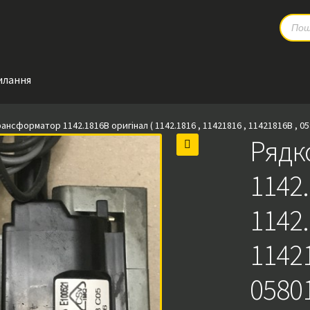
Produc
search
илання
нсформатор 1142.1816B оригінал ( 1142.1816 , 11421816 , 11421816B , 058.
Рядк
🔍
1142.
1142.
11421
05801