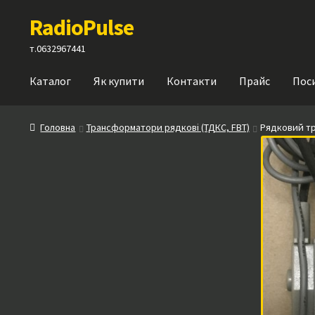
Перейти
Перейти
RadioPulse
до
до
навігації
вмісту
т.0632967441
Каталог
Як купити
Контакти
Прайс
Пос
Головна
Трансформатори рядкові (ТДКС, FBT)
Рядковий тра