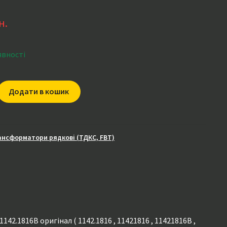
н.
явності
Додати в кошик
атор
ансформатори рядкові (ТДКС, FBT)
2.1816B оригінал ( 1142.1816 , 11421816 , 11421816B ,