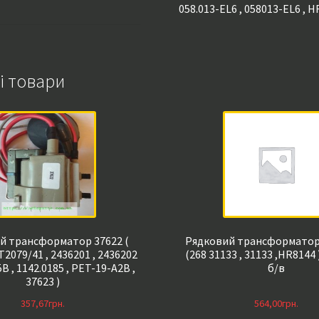
058.013-EL6 , 058013-EL6 , 
EL6
,
058013-
EL6
і товари
,
HR8484
)
кількість
й трансформатор 37622 (
Рядковий трансформатор
T2079/41 , 2436201 , 2436202
(268 31133 , 31133 ,HR8144 
5B , 1142.0185 , PET-19-A2B ,
б/в
37623 )
357,67
грн.
564,00
грн.