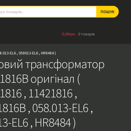
ts
ПОШУК
0,00
грн.
0 товарів
013-EL6 , 058013-EL6 , HR8484 )
овий трансформатор
1816B оригінал (
1816 , 11421816 ,
816B , 058.013-EL6 ,
3-EL6 , HR8484 )