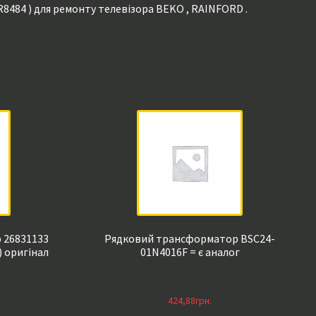
HR8484 ) для ремонту телевізора BEKO , RAINFORD .
 26831133
Рядковий трансформатор BSC24-
) оригінал
01N4016F = є аналог
424,88
грн.