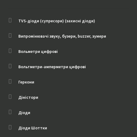
TVS-діоди (супресори) (захисні діоди)
Випромінювачі звуку, бузери, buzzer, зумери
Вольметри цифрові
Вольтметри-амперметри цифрові
Геркони
Діністори
Діоди
Діоди Шоттки