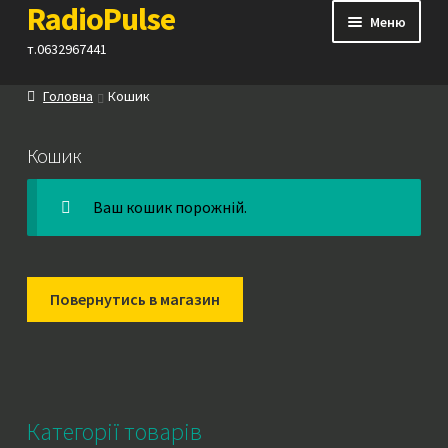
RadioPulse
Перейти
Перейти
Меню
до
до
т.0632967441
навігації
вмісту
Головна
Кошик
Каталог
Кошик
Як купити
Ваш кошик порожній.
Контакти
Прайс
Повернутись в магазин
Посилання
Категорії товарів