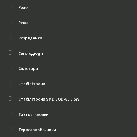
Реле
Різне
Розрядники
Світлодіоди
Сімістори
Стабілітрони
Стабілітрони SMD SOD-80 0.5W
Тактові кнопки
Термозапобіжники