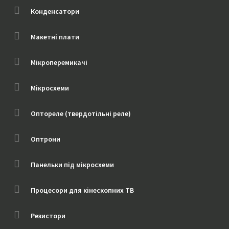
Конденсатори
Макетні плати
Мікроперемикачі
Мікросхеми
Оптореле (твердотільні реле)
Оптрони
Панельки під мікросхеми
Процесори для кінескопних ТВ
Резистори