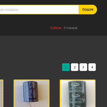
ts
ПОШУК
0,00
грн.
0 товарів
1
2
3
4