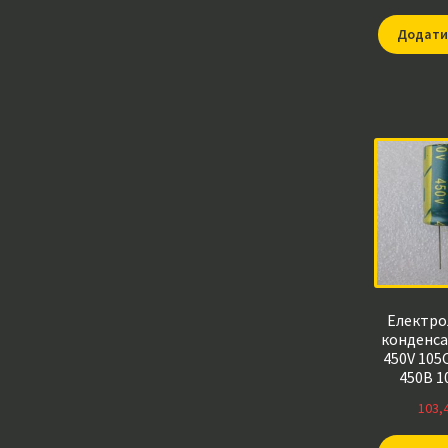
Додати
Електро
конденса
450V 105
450В 1
120*450*10
103,
виводи