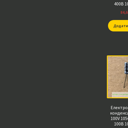
400В 1
100*400*10
84,6
виводи
Додати
Електро
конденс
100V 105
100В 1