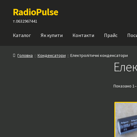
Перейти
Перейти
RadioPulse
до
до
навігації
вмісту
т.0632967441
Каталог
Як купити
Контакти
Прайс
Пос
Головна
Конденсатори
Електролітичні конденсатори
Елек
Показано 1–4