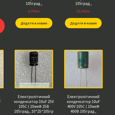
105град ,
105град ,
100*50*105гр ) AISHI
100*63*105гр )
4,70
грн.
10,34
грн.
8*12мм
HITANO 10*13мм
Додати в кошик
Додати в кошик
й
Електролітичний
Електролітичний
F
конденсатор 10uF 25V
конденсатор 10uF
Ф
105C ( 10мкФ 25В
400V 105C ( 10мкФ
105град , 10*25*105гр
400В 105град ,