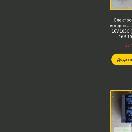
Електро
конденсат
16V 105C 
16В 10
10000*1
141,
Rubycon
оригі
япон
Додати