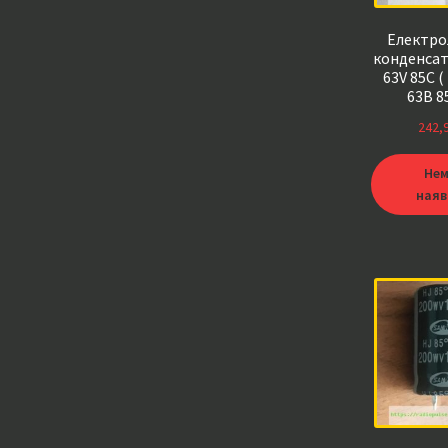
Електро
конденсат
63V 85C 
63В 8
10000*6
242,
жорстк
capxon
Нем
наяв