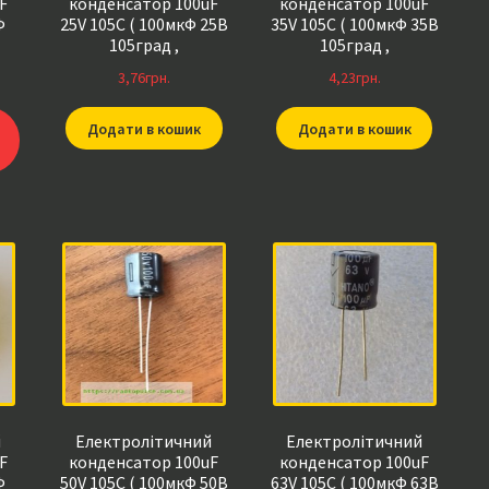
F
конденсатор 100uF
конденсатор 100uF
Ф
25V 105C ( 100мкФ 25В
35V 105C ( 100мкФ 35В
105град ,
105град ,
100*25*105гр )
100*35*105гр )
3,76
грн.
4,23
грн.
HITANO 6,3*11мм
HITANO 6,3*11мм
Додати в кошик
Додати в кошик
й
Електролітичний
Електролітичний
F
конденсатор 100uF
конденсатор 100uF
Ф
50V 105C ( 100мкФ 50В
63V 105C ( 100мкФ 63В