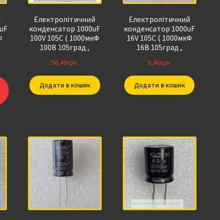
й
Електролітичний
Електролітичний
uF
конденсатор 1000uF
конденсатор 1000uF
Ф
100V 105C ( 1000мкФ
16V 105C ( 1000мкФ
100В 105град ,
16В 105град ,
1000*100*105гр )
1000*16*105гр )
56,40
грн.
8,46
грн.
гнучкі виводи
HITANO 10*16мм
18*35мм
Додати в кошик
Додати в кошик