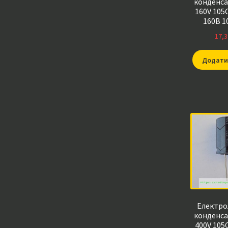
конденса
160V 105
160В 1
100*160*10
17,3
13*
Додати
Електро
конденса
400V 105