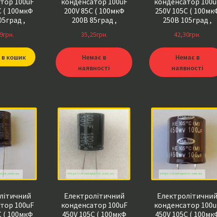
тор 100uF
конденсатор 100uF
конденсатор 100u
C ( 100мкФ
200V 85C ( 100мкФ
250V 105C ( 100мк
05град ,
200В 85град ,
250В 105град ,
5гр ) chong
100*200*85гр ) capxon
100*250*105гр )
9
грн.
35,25
грн.
42,30
грн.
21мм
16*25мм
capxon 16*31мм
 в кошик
Немає в
Немає в
наявності
наявності
літичний
Електролітичний
Електролітични
тор 100uF
конденсатор 100uF
конденсатор 100u
C ( 100мкФ
450V 105C ( 100мкФ
450V 105C ( 100мк