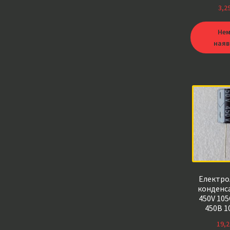
10*100*105
3,2
6,3
Нем
наяв
Електро
конденс
450V 105
450В 1
10*450*10
19,2
13*