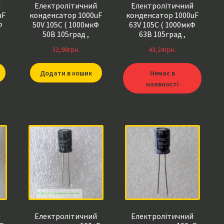
й
Електролітичний
Електролітичний
uF
конденсатор 1000uF
конденсатор 1000uF
Ф
50V 105C ( 1000мкФ
63V 105C ( 1000мкФ
50В 105град ,
63В 105град ,
1000*50*105гр )
1000*63*105гр )
32,90
грн.
43,24
грн.
HITANO 13*25мм
samwha 16*25мм
Додати в кошик
Немає в
наявності
й
Електролітичний
Електролітичний