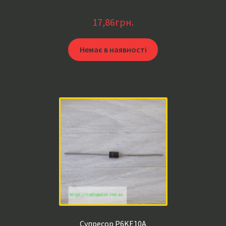
17,86
грн.
Немає в наявності
Супресор P6KE10A