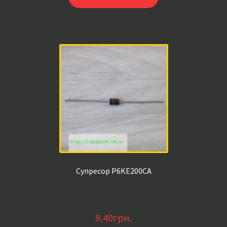
Супресор P6KE200CA
9,40
грн.