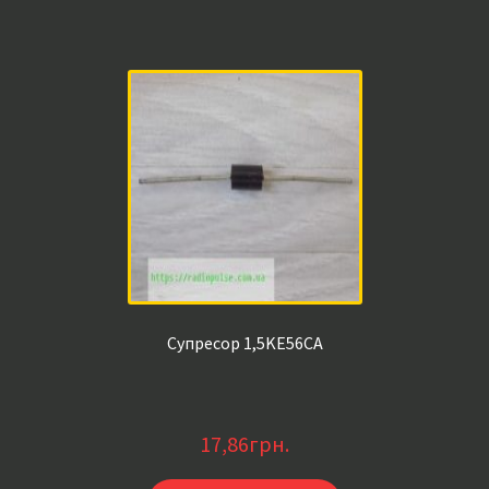
Супресор 1,5KE56CA
17,86
грн.