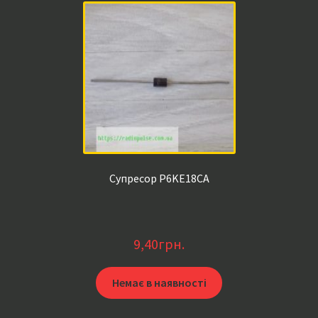
Супресор P6KE18CA
9,40
грн.
Немає в наявності