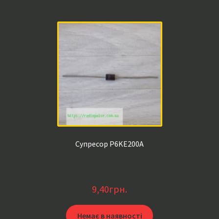
Супресор P6KE200A
9,40
грн.
Немає в наявності