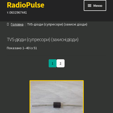
RadioPulse
Перейти
Перейти
Меню
до
до
т.0632967441
навігації
вмісту
Головна
TVS-діоди (супресори) (захисні діоди)
Каталог
TVS-діоди (супресори) (захисні діоди)
Як купити
Показано 1–40 із 51
Контакти
1
2
Прайс
Посилання