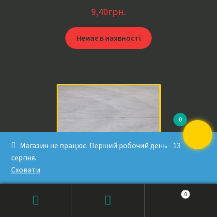
9,40
грн.
Немає в наявності
0
Магазин не працює. Перший робочий день - 13
серпня.
Сховати
0
Супресор P6KE24CA
Products
ПОШУК