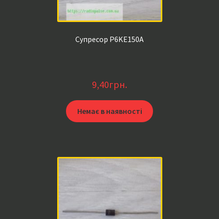
Супресор P6KE150A
9,40
грн.
Немає в наявності