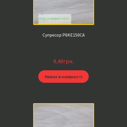
Супресор P6KE150CA
9,40
грн.
Немає в наявності