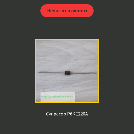
Немає в наявності
Супресор P6KE220A