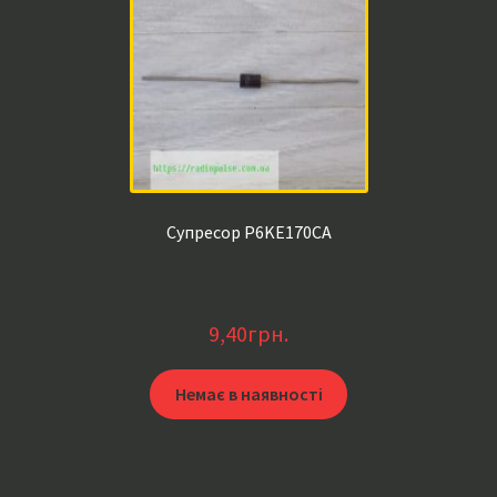
Супресор P6KE170CA
9,40
грн.
Немає в наявності