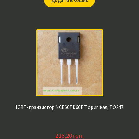
Додати в кошик
IGBT-транзистор NCE60TD60BT оригінал, TO247
216,20
грн.