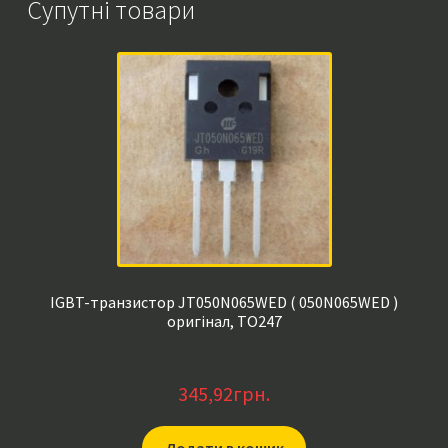
Супутні товари
IGBT-транзистор JT050N065WED ( 050N065WED )
оригінал, TO247
345,92
грн.