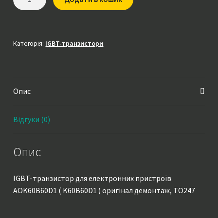
транзистор
AOK60B60D1
(
K60B60D1
Категорія:
IGBT-транзистори
)
оригінал
демонтаж,
Опис
TO247
кількість
Відгуки (0)
Опис
IGBT-транзистор для електронних пристроїв
AOK60B60D1 ( K60B60D1 ) оригінал демонтаж, TO247