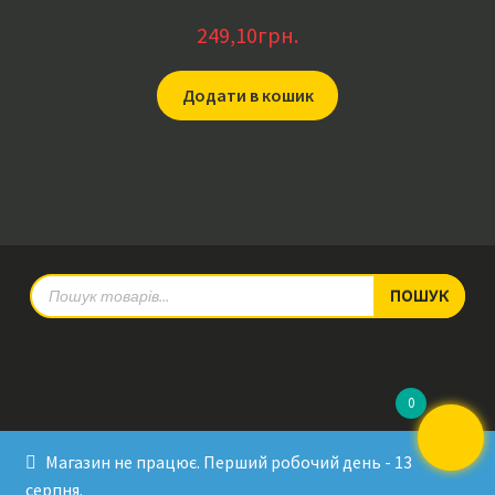
249,10
грн.
Додати в кошик
Products
ПОШУК
search
0
© RadioPulse 2026
Магазин не працює. Перший робочий день - 13
Developed by Sergey Krinitsa
серпня.