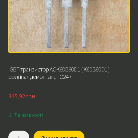
IGBT-транзистор AOK60B60D1 ( K60B60D1 )
оригінал демонтаж, TO247
345,92
грн.
7 в наявності
IGBT-
Додати в кошик