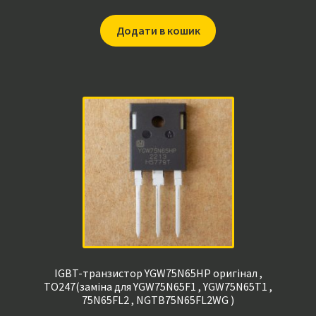
Додати в кошик
IGBT-транзистор YGW75N65HP оригінал ,
TO247(заміна для YGW75N65F1 , YGW75N65T1 ,
75N65FL2 , NGTB75N65FL2WG )