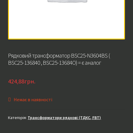
Рядковий трансформатор BSC25-N3604BS (
BSC25-136840 , BSC25-13684O) = є аналог
424,88
грн.
Немає в наявності
Категорія:
Трансформатори рядкові (ТДКС, FBT)