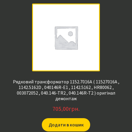
Рядковий трансформатор 1152.7016A ( 11527016A ,
1142.5162D , 040146R-E1 , 1142.5162 , HR80062 ,
003072052 , 040.146-TR2 , 040.146R-T2 ) оригінал
демонтаж
705,00
грн.
Додати в кошик