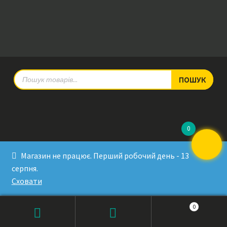
Products
ПОШУК
search
0
© RadioPulse 2026
Магазин не працює. Перший робочий день - 13
Developed by Sergey Krinitsa
серпня.
Tested by Oleksandra Makovoz
Сховати
0
Products