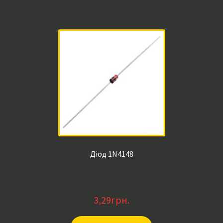
Діод 1N4148
3,29
грн.