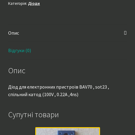
,
Категорія:
Діоди
спільний
катод
(100V
Опис
,
0.22A
,4ns)
Відгуки (0)
кількість
Опис
Діод для електронних пристроїв BAV70 , sot23 ,
спільний катод (100V , 0.22A ,4ns)
Супутні товари