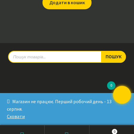
Додати в кошик
Products
ПОШУК
search
0
© RadioPulse 2026
Магазин не працює. Перший робочий день - 13
Developed by Sergey Krinitsa
серпня.
Tested by Oleksandra Makovoz
Сховати
0