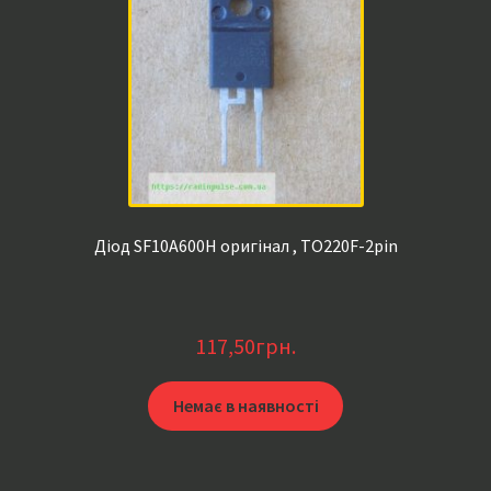
Діод SF10A600H оригінал , TO220F-2pin
117,50
грн.
Немає в наявності