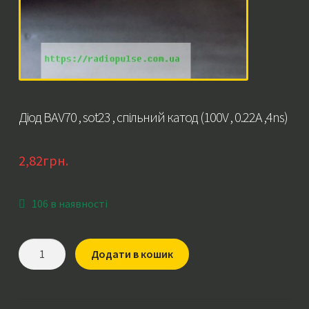
Діод BAV70 , sot23 , спільний катод (100V , 0.22A ,4ns)
2,82
грн.
106 в наявності
Діод
Додати в кошик
BAV70
,
sot23