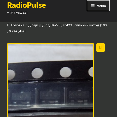
RadioPulse
Перейти
Перейти
Меню
до
до
т.0632967441
навігації
вмісту
Головна
Діоди
Діод BAV70 , sot23 , спільний катод (100V
Каталог
, 0.22A ,4ns)
Як купити
🔍
Контакти
Прайс
Посилання