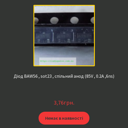
Діод BAW56 , sot23 , спільний анод (85V , 0.2A ,6ns)
3,76
грн.
Немає в наявності