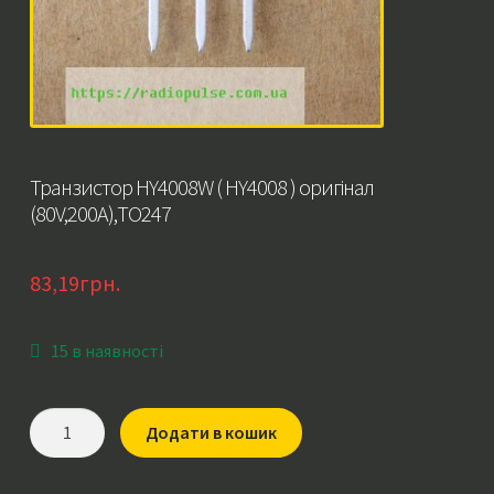
Транзистор HY4008W ( HY4008 ) оригінал
(80V,200A),TO247
83,19
грн.
15 в наявності
Транзистор
Додати в кошик
HY4008W
(