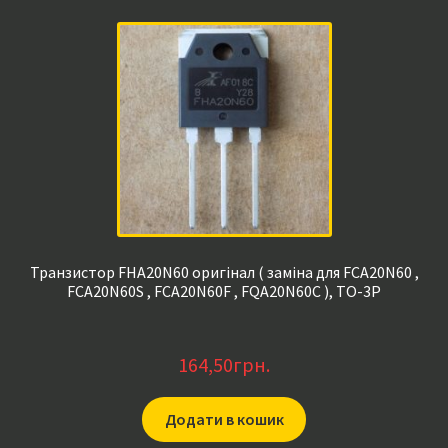
Транзистор FHA20N60 оригінал ( заміна для FCA20N60 ,
FCA20N60S , FCA20N60F , FQA20N60C ), TO-3P
164,50
грн.
Додати в кошик