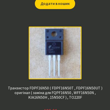
Додати в кошик
Транзистор FDPF16N50 ( FDPF16N50T , FDPF16N50UT )
оригінал ( заміна для FQPF16N50 , WFF16N50N ,
KIA16N50H , 15N50CF ) , TO220F