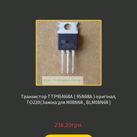
Транзистор TTP95N68A ( 95N68A ) оригінал,
TO220(Заміна для M08N68 , BLM08N68 )
216,20
грн.