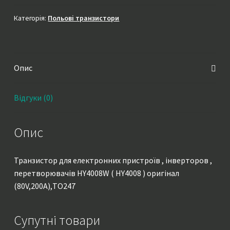
HY4008
)
Категорія:
Польові транзистори
оригінал
(80V,200A),TO247
кількість
Опис
Відгуки (0)
Опис
Транзистор для електронних пристроїв , інверторов ,
перетворювачів HY4008W ( HY4008 ) оригінал
(80V,200A),TO247
Супутні товари