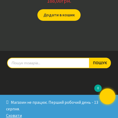
188,00
грн.
Додати в кошик
Products
ПОШУК
search
0
© RadioPulse 2026
Магазин не працює. Перший робочий день - 13
Developed by Sergey Krinitsa
серпня.
Tested by Oleksandra Makovoz
Сховати