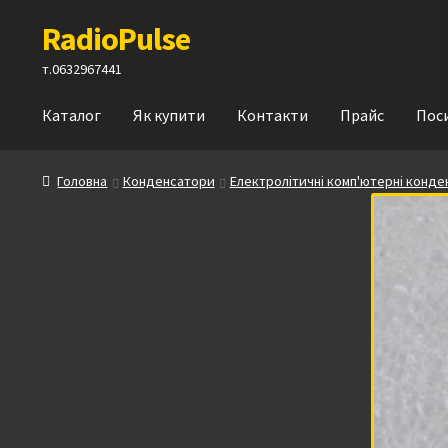
Перейти
Перейти
RadioPulse
до
до
навігації
вмісту
т.0632967441
Каталог
Як купити
Контакти
Прайс
Пос
Головна
Конденсатори
Електролітичні комп'ютерні конд