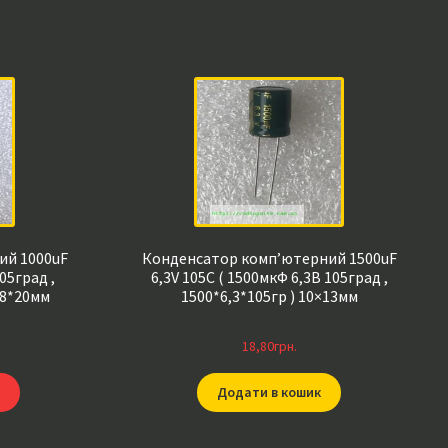
ий 1000uF
Конденсатор комп’ютерний 1500uF
05град ,
6,3V 105C ( 1500мкФ 6,3В 105град ,
 8*20мм
1500*6,3*105гр ) 10×13мм
18,80
грн.
Додати в кошик