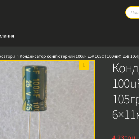
Produc
search
илання
енсатори
Конденсатор комп’ютерний 100uF 25V 105C ( 100мкФ 25В 105гр
Конд
🔍
100u
105гр
6×11
4,23
грн.