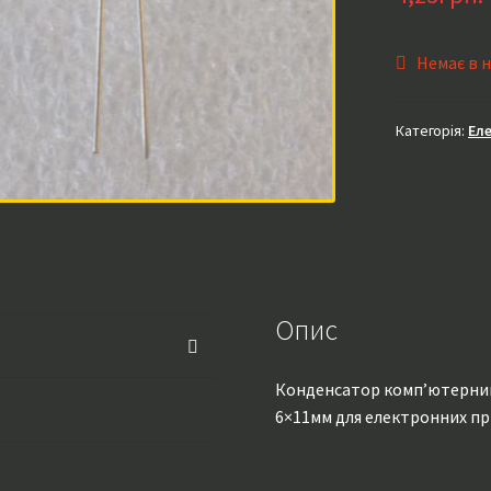
Немає в 
Категорія:
Ел
Опис
Конденсатор комп’ютерний 1
6×11мм для електронних п