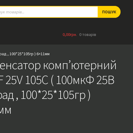
ts
ПОШУК
0,00
грн.
0 товарів
ад , 100*25*105гр ) 6×11мм
енсатор комп’ютерний
F 25V 105C ( 100мкФ 25В
ад , 100*25*105гр )
мм