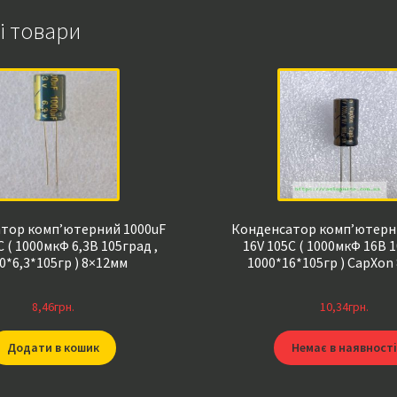
і товари
тор комп’ютерний 1000uF
Конденсатор комп’ютерн
C ( 1000мкФ 6,3В 105град ,
16V 105C ( 1000мкФ 16В 1
0*6,3*105гр ) 8×12мм
1000*16*105гр ) CapXon
8,46
грн.
10,34
грн.
Додати в кошик
Немає в наявності