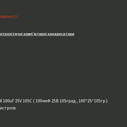
наявності
ектролітичні комп'ютерні конденсатори
00uF 25V 105C ( 100мкФ 25В 105град , 100*25*105гр )
ристроїв