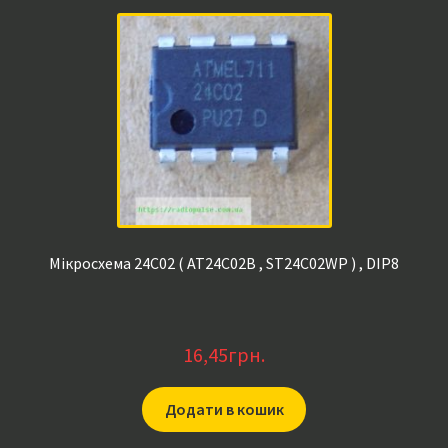
Мікросхема 24C02 ( AT24C02B , ST24C02WP ) , DIP8
16,45
грн.
Додати в кошик