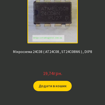
Мікросхема 24C08 ( AT24C08 , ST24C08W6 ) , DIP8
19,74
грн.
Додати в кошик