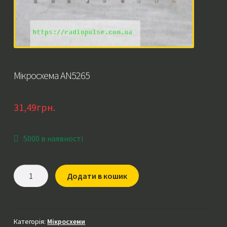
Мікросхема AN5265
31,49
грн.
5000 в наявності
Мікросхема
Додати в кошик
AN5265
кількість
Категорія:
Мікросхеми