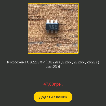
Мікросхема OB2283MP ( OB2283 , 83xxx , 283xxx , xxx283 )
, sot23-6
47,00
грн.
Додати в кошик