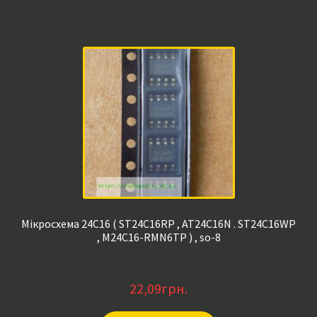
Мікросхема 24C16 ( ST24C16RP , AT24C16N . ST24C16WP
, M24C16-RMN6TP ) , so-8
22,09
грн.