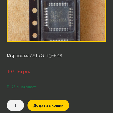
Мікросхема AS15-G , TQFP-48
107,16
грн.
25 в наявності
Мікросхема
Додати в кошик
AS15-