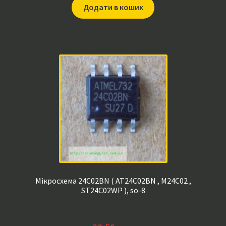
Додати в кошик
Мікросхема 24C02BN ( AT24C02BN , M24C02 ,
ST24C02WP ), so-8