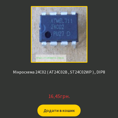
Мікросхема 24C02 ( AT24C02B , ST24C02WP ) , DIP8
16,45
грн.
Додати в кошик