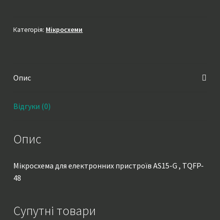
G
,
TQFP-
Категорія:
Мікросхеми
48
кількість
Опис
Відгуки (0)
Опис
Мікросхема для електронних пристроїв AS15-G , TQFP-
48
Супутні товари