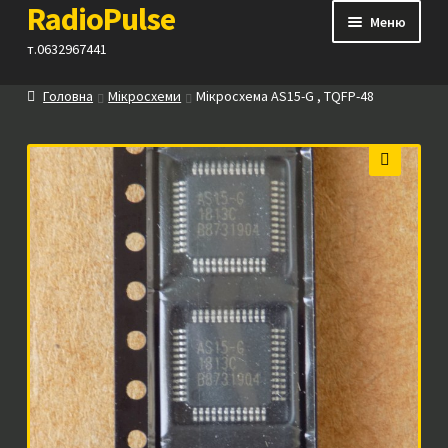
RadioPulse
Перейти
Перейти
Меню
до
до
т.0632967441
навігації
вмісту
Головна
Мікросхеми
Мікросхема AS15-G , TQFP-48
Каталог
Як купити
🔍
Контакти
Прайс
Посилання