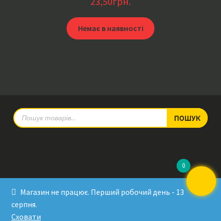
23,50
грн.
Немає в наявності
Products
ПОШУК
search
0
© RadioPulse 2026
Магазин не працює. Перший робочий день - 13
Developed by Sergey Krinitsa
серпня.
Tested by Oleksandra Makovoz
Сховати