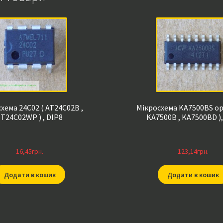
хема 24C02 ( AT24C02B ,
Мікросхема KA7500BS ор
ST24C02WP ) , DIP8
KA7500B , KA7500BD ),
16,45
грн.
123,14
грн.
Додати в кошик
Додати в кошик