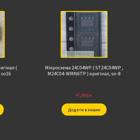
игінал (
Мікросхема 24C04WP ( ST24C04WP ,
 so16
M24C04-WMN6TP ) оригінал, so-8
47,00
грн.
Додати в кошик