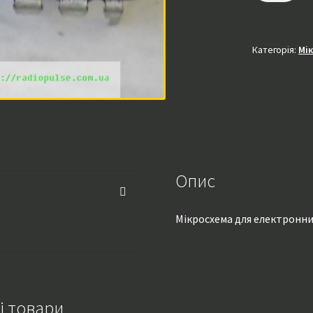
,
DIP8
кількість
Категорія:
Мі
Опис
Мікросхема для електронни
і товари