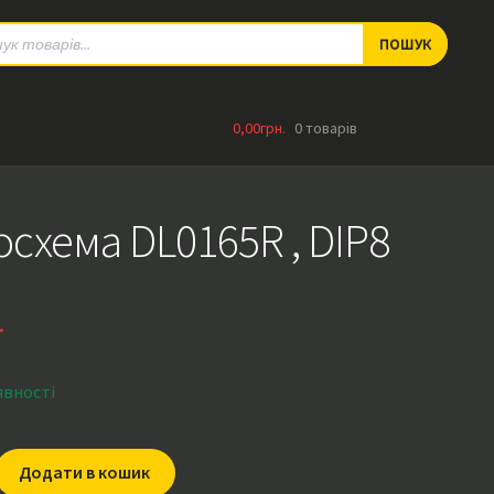
ts
ПОШУК
0,00
грн.
0 товарів
осхема DL0165R , DIP8
.
явності
Додати в кошик