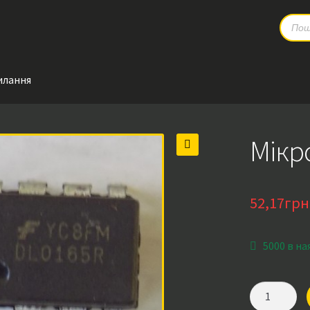
Produc
search
илання
Мікр
🔍
52,17
грн
5000 в на
Мікросхема
DL0165R