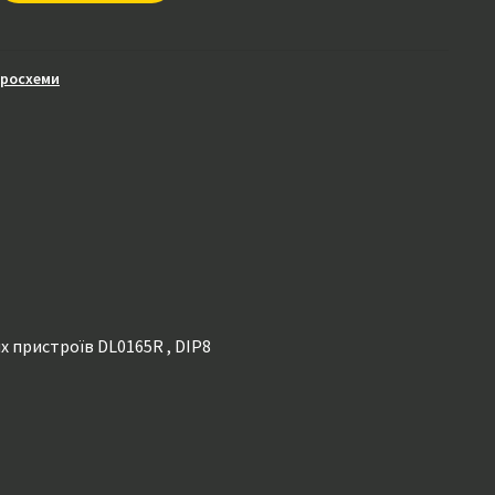
кросхеми
х пристроїв DL0165R , DIP8