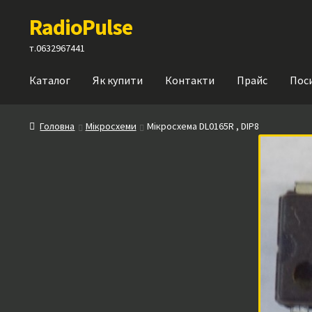
Перейти
Перейти
RadioPulse
до
до
навігації
вмісту
т.0632967441
Каталог
Як купити
Контакти
Прайс
Пос
Головна
Мікросхеми
Мікросхема DL0165R , DIP8