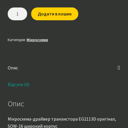
Мікросхема
Додати в кошик
EG2113D
оригінал,
SOW-
16
Категорія:
Мікросхеми
широкий
корпус
кількість
Опис
Відгуки (0)
Опис
Мікросхема-драйвер транзистора EG2113D оригінал,
SOW-16 широкий корпус