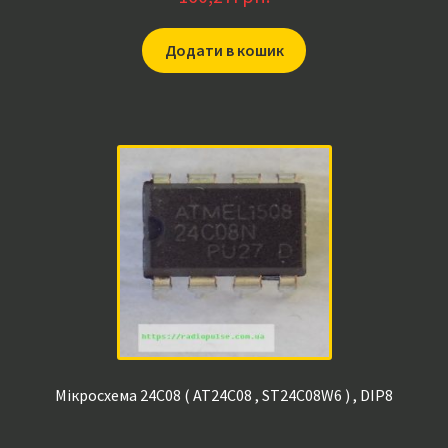
Додати в кошик
Мікросхема 24C08 ( AT24C08 , ST24C08W6 ) , DIP8