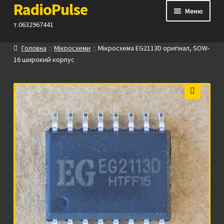
RadioPulse
Перейти
Перейти
Меню
до
до
т.0632967441
навігації
вмісту
Головна
Мікросхеми
Мікросхема EG2113D оригінал, SOW-
Каталог
16 широкий корпус
Як купити
🔍
Контакти
Прайс
Посилання