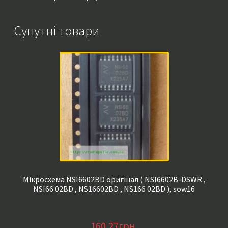
Супутні товари
Мікросхема NSI6602BD оригінал ( NSI6602B-DSWR ,
NSI66 02BD , NS16602BD , NS166 02BD ), sow16
160,27
грн.