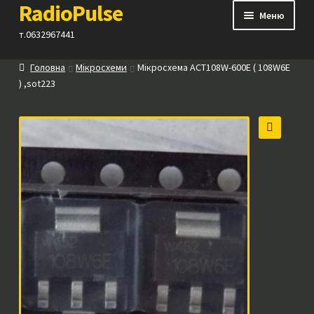
RadioPulse
Перейти
Перейти
Меню
до
до
т.0632967441
навігації
вмісту
Головна
Мікросхеми
Мікросхема ACT108W-600E ( 108W6E
Каталог
) ,sot223
Як купити
🔍
Контакти
Прайс
Посилання