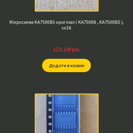
Мікросхема KA7500BS оригінал ( KA7500B , KA7500BD ),
so16
123,14
грн.
Додати в кошик