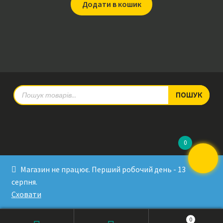
Додати в кошик
Products
ПОШУК
search
0
© RadioPulse 2026
Магазин не працює. Перший робочий день - 13
Developed by Sergey Krinitsa
серпня.
Tested by Oleksandra Makovoz
Сховати
0