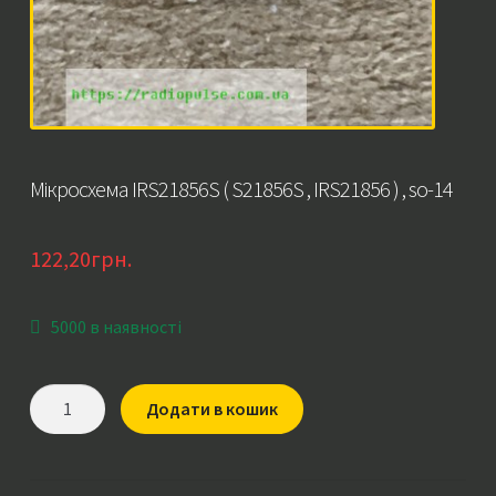
Мікросхема IRS21856S ( S21856S , IRS21856 ) , so-14
122,20
грн.
5000 в наявності
Мікросхема
Додати в кошик
IRS21856S
(
S21856S