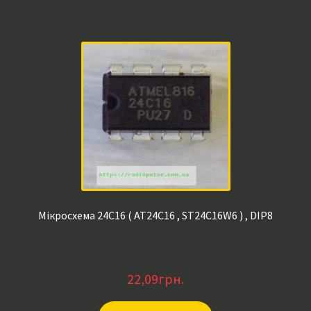
Мікросхема 24C16 ( AT24C16 , ST24C16W6 ) , DIP8
22,09
грн.