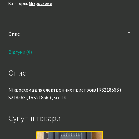
,
Категорія:
Мікросхеми
IRS21856
)
,
Опис
so-
14
кількість
Відгуки (0)
Опис
Мікросхема для електронних пристроїв IRS21856S (
S21856S , IRS21856 ) , so-14
Супутні товари