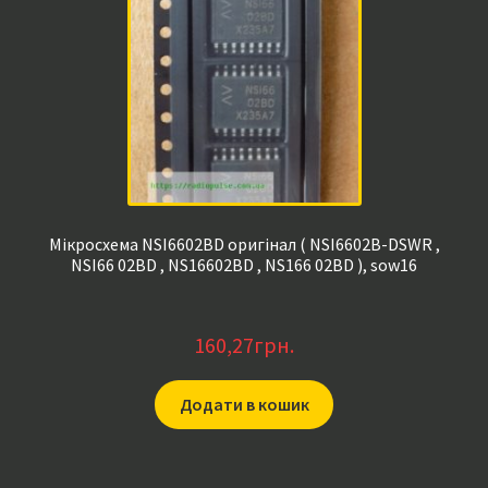
Мікросхема NSI6602BD оригінал ( NSI6602B-DSWR ,
NSI66 02BD , NS16602BD , NS166 02BD ), sow16
160,27
грн.
Додати в кошик