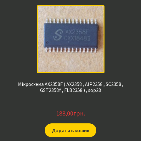
Мікросхема AX2358F ( AX2358 , AIP2358 , SC2358 ,
GST2358Y , FLB2358 ) , sop28
188,00
грн.
Додати в кошик