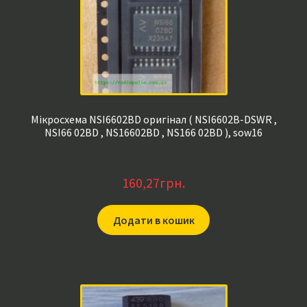
Мікросхема NSI6602BD оригінал ( NSI6602B-DSWR ,
NSI66 02BD , NS16602BD , NS166 02BD ), sow16
160,27
грн.
Додати в кошик