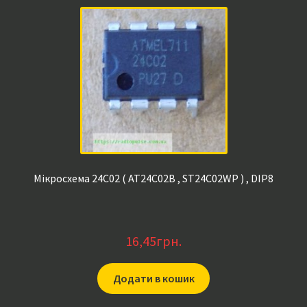
Мікросхема 24C02 ( AT24C02B , ST24C02WP ) , DIP8
16,45
грн.
Додати в кошик