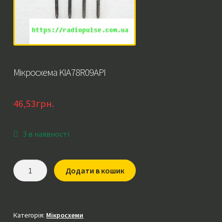
Мікросхема KIA78R09API
46,53
грн.
3 в наявності
Мікросхема
Додати в кошик
KIA78R09API
кількість
Категорія:
Мікросхеми