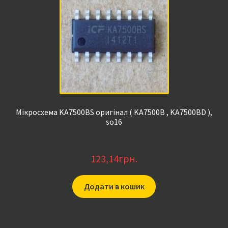
Мікросхема KA7500BS оригінал ( KA7500B , KA7500BD ),
so16
123,14
грн.
Додати в кошик