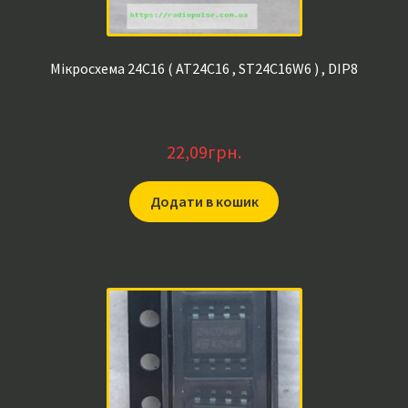
Мікросхема 24C16 ( AT24C16 , ST24C16W6 ) , DIP8
22,09
грн.
Додати в кошик