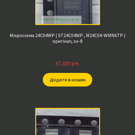
Мікросхема 24C04WP ( ST24C04WP , M24C04-WMN6TP )
оригінал, so-8
47,00
грн.
Додати в кошик