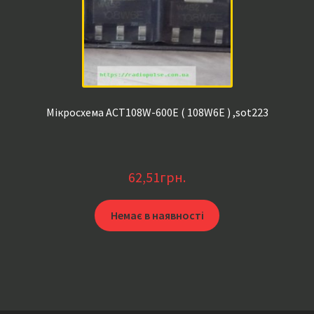
Мікросхема ACT108W-600E ( 108W6E ) ,sot223
62,51
грн.
Немає в наявності