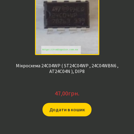
Мікросхема 24C04WP ( ST24C04WP , 24C04WBN6 ,
AT24C04N ), DIP8
47,00
грн.
Додати в кошик