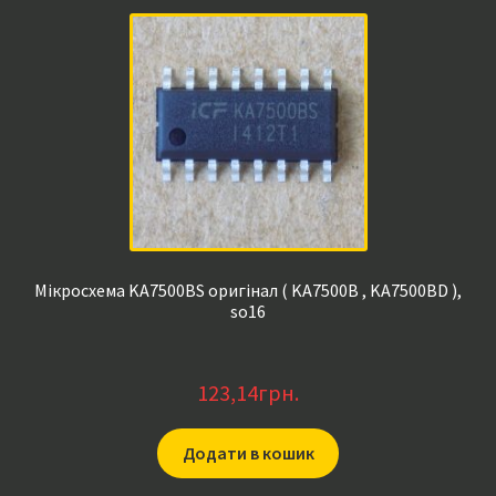
Мікросхема KA7500BS оригінал ( KA7500B , KA7500BD ),
so16
123,14
грн.
Додати в кошик