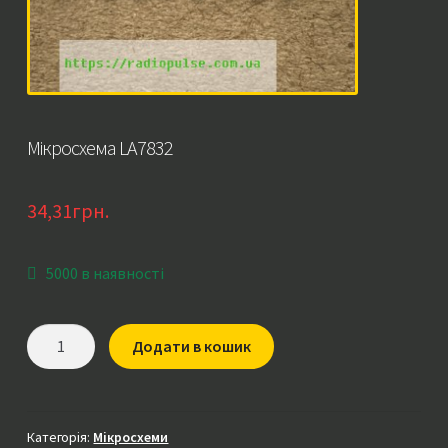
Мікросхема LA7832
34,31
грн.
5000 в наявності
Мікросхема
Додати в кошик
LA7832
кількість
Категорія:
Мікросхеми