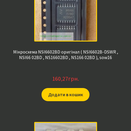
Мікросхема NSI6602BD оригінал ( NSI6602B-DSWR ,
NSI66 02BD , NS16602BD , NS166 02BD ), sow16
160,27
грн.
Додати в кошик