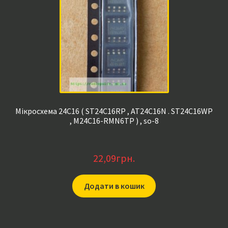
Мікросхема 24C16 ( ST24C16RP , AT24C16N . ST24C16WP
, M24C16-RMN6TP ) , so-8
22,09
грн.
Додати в кошик