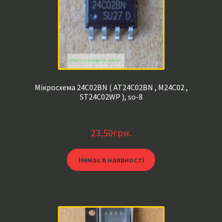
Мікросхема 24C02BN ( AT24C02BN , M24C02 ,
ST24C02WP ), so-8
23,50
грн.
Немає в наявності