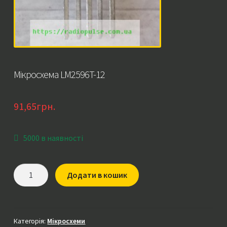
Мікросхема LM2596T-12
91,65
грн.
5000 в наявності
Мікросхема
Додати в кошик
LM2596T-
12
кількість
Категорія:
Мікросхеми