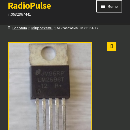
RadioPulse
Перейти
Перейти
Меню
до
до
т.0632967441
навігації
вмісту
Головна
Мікросхеми
Мікросхема LM2596T-12
Каталог
Як купити
🔍
Контакти
Прайс
Посилання