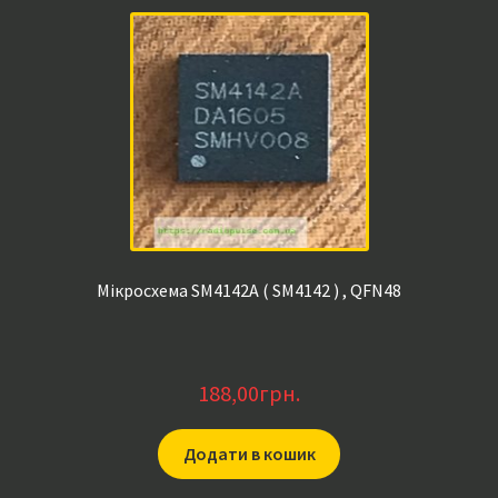
Мікросхема SM4142A ( SM4142 ) , QFN48
188,00
грн.
Додати в кошик