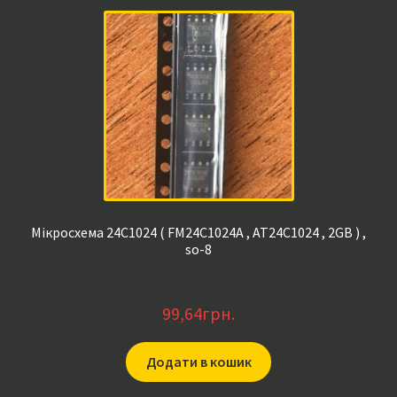
Мікросхема 24C1024 ( FM24C1024A , AT24C1024 , 2GB ) ,
so-8
99,64
грн.
Додати в кошик