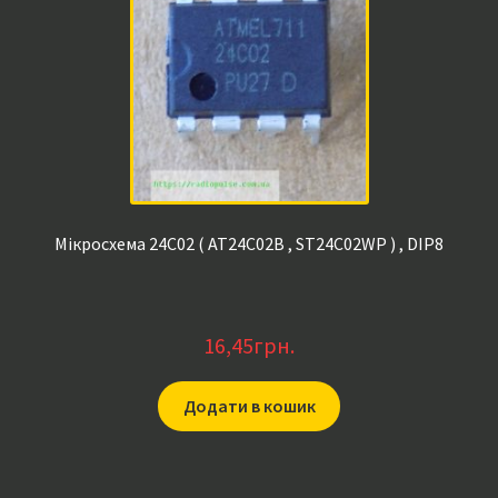
Мікросхема 24C02 ( AT24C02B , ST24C02WP ) , DIP8
16,45
грн.
Додати в кошик