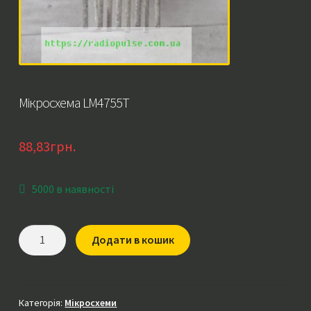
Мікросхема LM4755T
88,83
грн.
5000 в наявності
Мікросхема
Додати в кошик
LM4755T
кількість
Категорія:
Мікросхеми