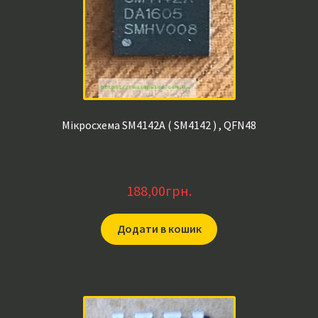
Мікросхема SM4142A ( SM4142 ) , QFN48
188,00
грн.
Додати в кошик