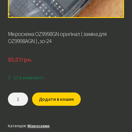
Мікросхема OZ9998GN оригінал ( заміна для
OZ9998AGN ) , so-24
85,07
грн.
13 в наявності
Мікросхема
Додати в кошик
OZ9998GN
оригінал
(
заміна
Категорія:
Мікросхеми