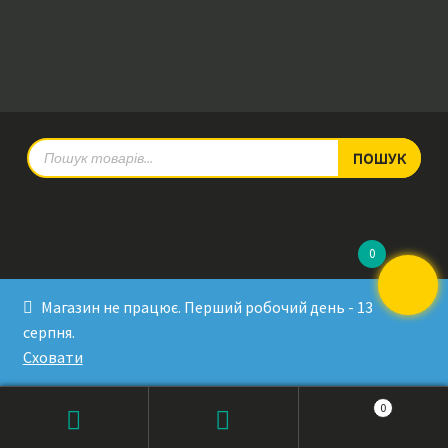
Products
ПОШУК
search
0
© RadioPulse 2026
Магазин не працює. Перший робочий день - 13
Developed by Sergey Krinitsa
серпня.
Tested by Oleksandra Makovoz
Сховати
0
Products