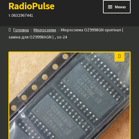
RadioPulse
Перейти
Перейти
Меню
до
до
т.0632967441
навігації
вмісту
Головна
Мікросхеми
Мікросхема OZ9998GN оригінал (
Каталог
заміна для OZ9998AGN ) , so-24
Як купити
🔍
Контакти
Прайс
Посилання