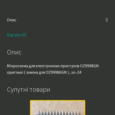
для
OZ9998AGN
)
Опис
,
so-
24
Відгуки (0)
кількість
Опис
Мікросхема для електронних пристроїв OZ9998GN
оригінал ( заміна для OZ9998AGN ) , so-24
Супутні товари