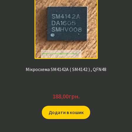
Мікросхема SM4142A ( SM4142 ) , QFN48
188,00
грн.
Додати в кошик