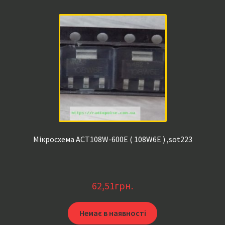
Мікросхема ACT108W-600E ( 108W6E ) ,sot223
62,51
грн.
Немає в наявності