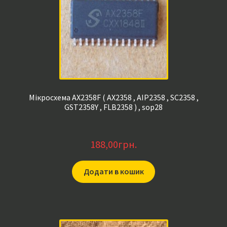
Мікросхема AX2358F ( AX2358 , AIP2358 , SC2358 ,
GST2358Y , FLB2358 ) , sop28
188,00
грн.
Додати в кошик