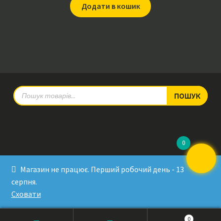
Додати в кошик
Products
ПОШУК
search
0
© RadioPulse 2026
Магазин не працює. Перший робочий день - 13
Developed by Sergey Krinitsa
серпня.
Tested by Oleksandra Makovoz
Сховати
0