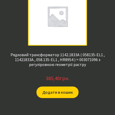
Рядковий трансформатор 1142.1833A ( 058135-EL1 ,
11421833A , 058.135-EL1 , HR8954 ) = 003071096 з
регуліровкою геометрії растру
385,40
грн.
Додати в кошик