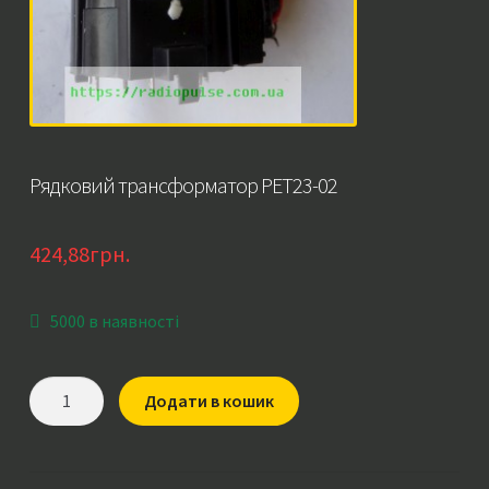
Рядковий трансформатор PET23-02
424,88
грн.
5000 в наявності
Рядковий
Додати в кошик
трансформатор
PET23-
02