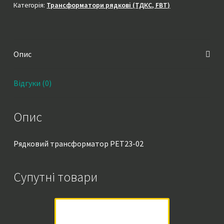
кількість
Категорія:
Трансформатори рядкові (ТДКС, FBT)
Опис
Відгуки (0)
Опис
Рядковий трансформатор PET23-02
Супутні товари