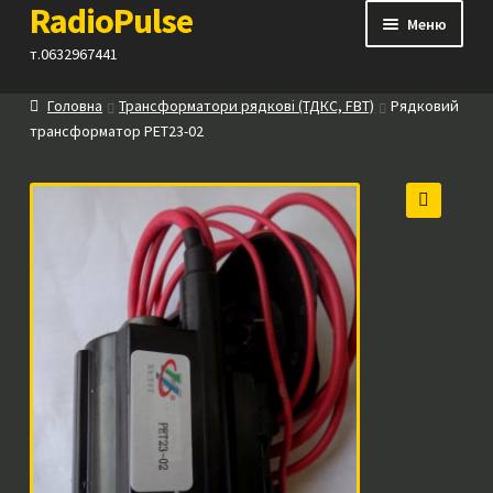
RadioPulse
Перейти
Перейти
Меню
до
до
т.0632967441
навігації
вмісту
Головна
Трансформатори рядкові (ТДКС, FBT)
Рядковий
Каталог
трансформатор PET23-02
Як купити
🔍
Контакти
Прайс
Посилання