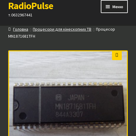
RadioPulse
Перейти
Перейти
Меню
до
до
т.0632967441
навігації
вмісту
Головна
Процесори для кінескопних ТВ
Процесор
Каталог
MN1871681TFH
Як купити
🔍
Контакти
Прайс
Посилання