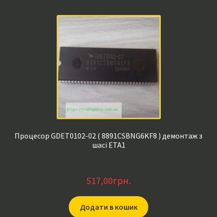
Процесор GDET0102-02 ( 8891CSBNG6KF8 ) демонтаж з
шасі ETA1
517,00
грн.
Додати в кошик