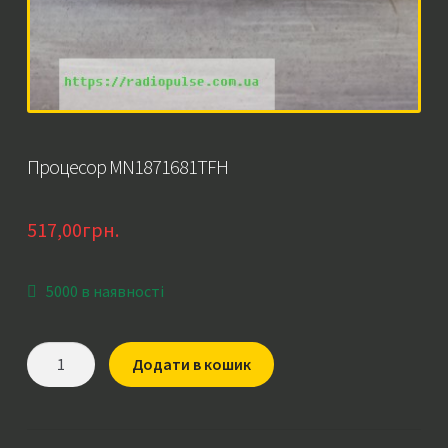
Процесор MN1871681TFH
517,00
грн.
5000 в наявності
Процесор
Додати в кошик
MN1871681TFH
кількість