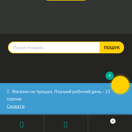
Products
ПОШУК
search
0
© RadioPulse 2026
Магазин не працює. Перший робочий день - 13
Developed by Sergey Krinitsa
серпня.
Tested by Oleksandra Makovoz
Сховати
0
Products