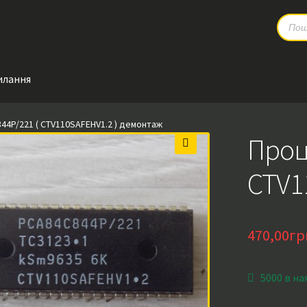
Produc
search
илання
4P/221 ( CTV110SAFEHV1.2 ) демонтаж
Проц
🔍
CTV1
470,00
гр
5000 в на