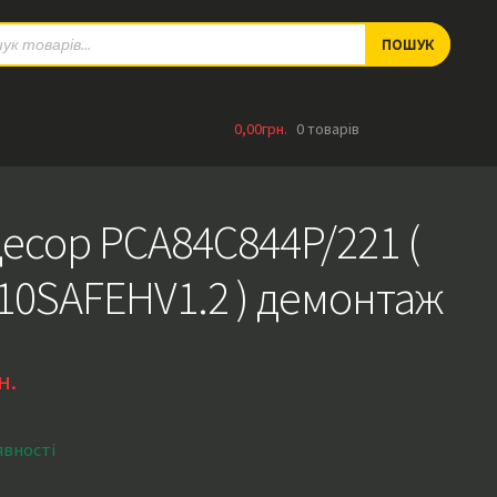
ts
ПОШУК
0,00
грн.
0 товарів
есор PCA84C844P/221 (
10SAFEHV1.2 ) демонтаж
н.
явності