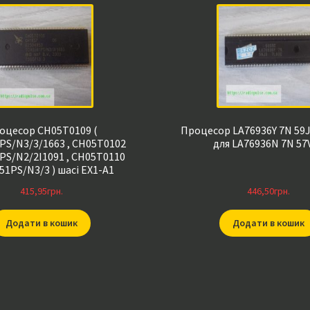
оцесор CH05T0109 (
Процесор LA76936Y 7N 59J
PS/N3/3/1663 , CH05T0102
для LA76936N 7N 57V
PS/N2/2I1091 , CH05T0110
1PS/N3/3 ) шасі EX1-A1
415,95
грн.
446,50
грн.
Додати в кошик
Додати в кошик