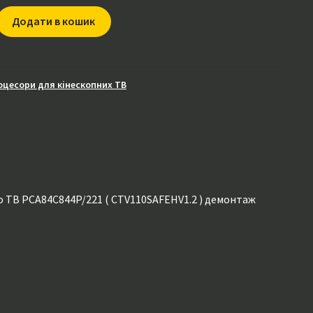
Додати в кошик
/221
HV1.2
оцесори для кінескопних ТВ
 ТВ PCA84C844P/221 ( CTV110SAFEHV1.2 ) демонтаж