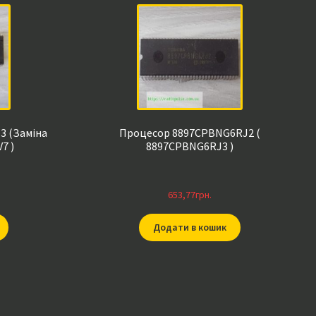
3 (Заміна
Процесор 8897CPBNG6RJ2 (
7 )
8897CPBNG6RJ3 )
653,77
грн.
Додати в кошик