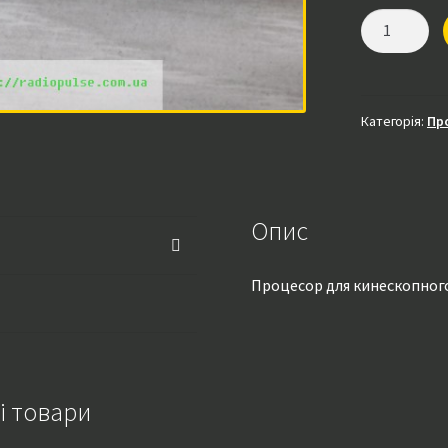
Процесор
PCA84C844P
(
CTV110SAFE
)
Категорія:
Пр
демонтаж
кількість
Опис
Процесор для кинескопного
і товари