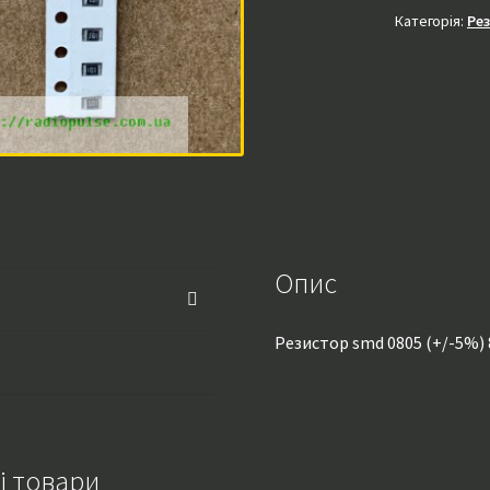
Категорія:
Ре
Опис
Резистор smd 0805 (+/-5%) 
і товари