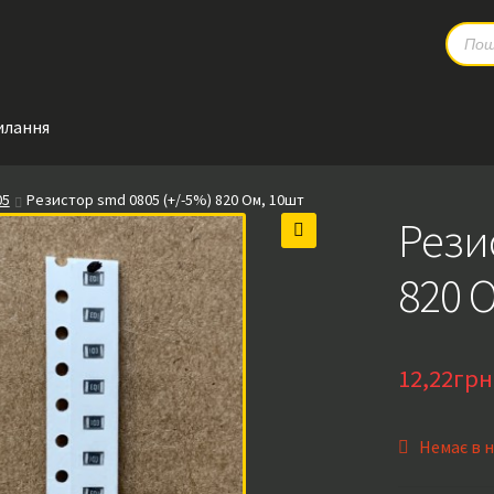
Produc
search
илання
05
Резистор smd 0805 (+/-5%) 820 Ом, 10шт
Рези
🔍
820 
12,22
грн
Немає в 