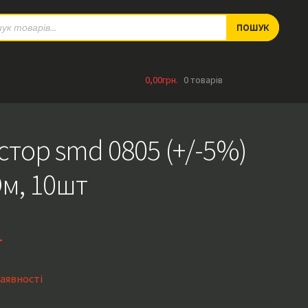
ts
ПОШУК
0,00
грн.
0 товарів
стор smd 0805 (+/-5%)
Ом, 10шт
.
наявності