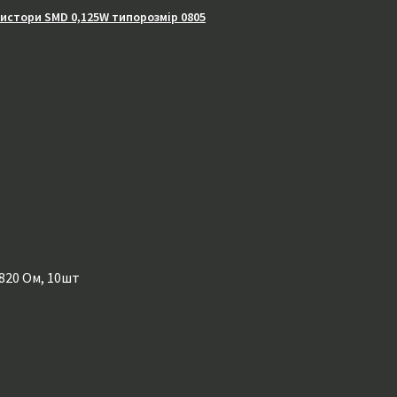
зистори SMD 0,125W типорозмір 0805
820 Ом, 10шт