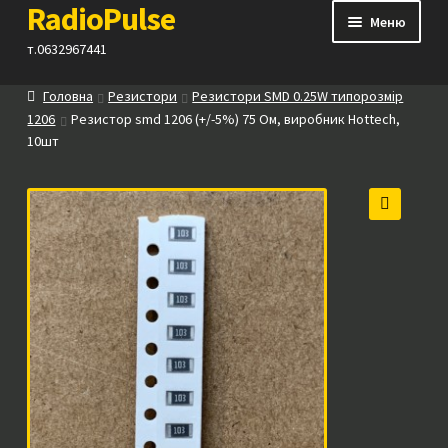
RadioPulse
Перейти
Перейти
Меню
до
до
т.0632967441
навігації
вмісту
Головна
Резистори
Резистори SMD 0.25W типорозмір
Каталог
1206
Резистор smd 1206 (+/-5%) 75 Ом, виробник Hottech,
10шт
Як купити
Контакти
🔍
Прайс
Посилання