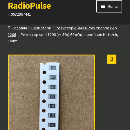
RadioPulse
Перейти
Перейти
Меню
до
до
т.0632967441
навігації
вмісту
Головна
Резистори
Резистори SMD 0.25W типорозмір
Каталог
1206
Резистор smd 1206 (+/-5%) 62 кОм, виробник Hottech,
10шт
Як купити
Контакти
🔍
Прайс
Посилання