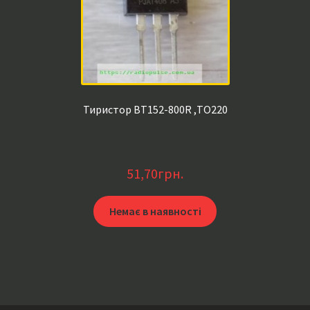
Тиристор BT152-800R ,ТО220
51,70
грн.
Немає в наявності