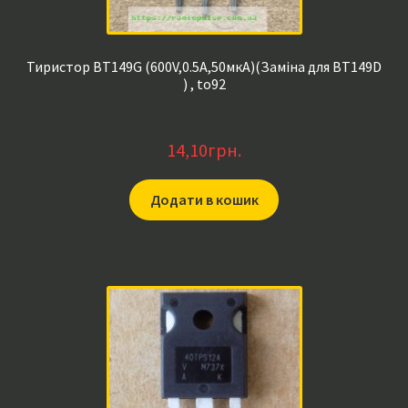
Тиристор BT149G (600V,0.5A,50мкА)(Заміна для BT149D
) , to92
14,10
грн.
Додати в кошик