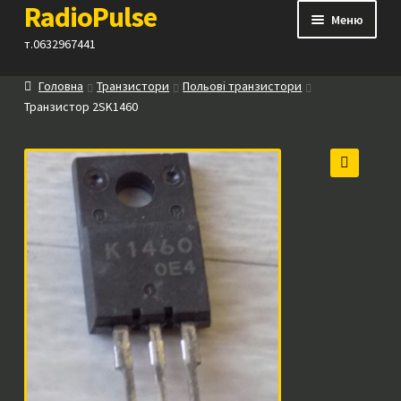
RadioPulse
Перейти
Перейти
Меню
до
до
т.0632967441
навігації
вмісту
Головна
Транзистори
Польові транзистори
Каталог
Транзистор 2SK1460
Як купити
🔍
Контакти
Прайс
Посилання