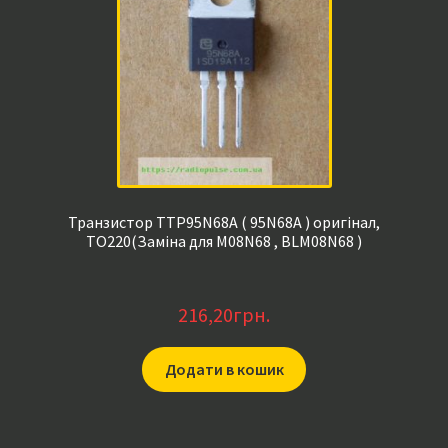
Транзистор TTP95N68A ( 95N68A ) оригінал,
TO220(Заміна для M08N68 , BLM08N68 )
216,20
грн.
Додати в кошик