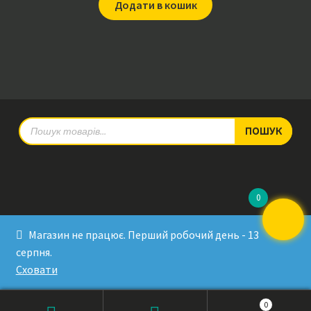
Додати в кошик
Products
ПОШУК
search
0
© RadioPulse 2026
Магазин не працює. Перший робочий день - 13
Developed by Sergey Krinitsa
серпня.
Tested by Oleksandra Makovoz
Сховати
0