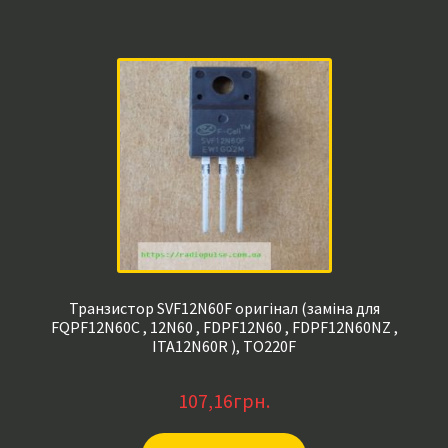
Транзистор SVF12N60F оригінал (заміна для
FQPF12N60C , 12N60 , FDPF12N60 , FDPF12N60NZ ,
ITA12N60R ), TO220F
107,16
грн.