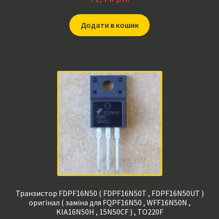
Додати в кошик
Транзистор FDPF16N50 ( FDPF16N50T , FDPF16N50UT )
оригінал ( заміна для FQPF16N50 , WFF16N50N ,
KIA16N50H , 15N50CF ) , TO220F