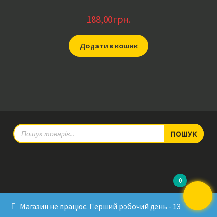
188,00
грн.
Додати в кошик
Products
ПОШУК
search
0
© RadioPulse 2026
Магазин не працює. Перший робочий день - 13
Developed by Sergey Krinitsa