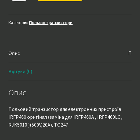
оригінал
(заміна
для
Категорія:
Польові транзистори
IRFP460A
,
IRFP460LC
Опис
,
RJK5010
)
Відгуки (0)
(500V,20A),
TO247
Опис
кількість
Польовий транзистор для електронних пристроїв
IRFP460 оригінал (заміна для IRFP460A , IRFP460LC ,
RJK5010 )(500V,20A), TO247