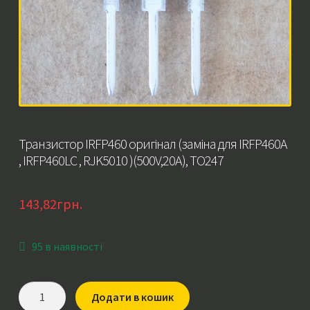
Транзистор IRFP460 оригінал (заміна для IRFP460A
, IRFP460LC , RJK5010 )(500V,20A), TO247
143,82
грн.
95 в наявності
Транзистор
Додати в кошик
IRFP460