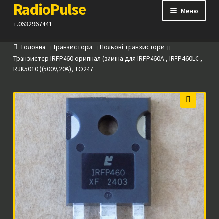
RadioPulse
Перейти
Перейти
Меню
до
до
т.0632967441
навігації
вмісту
Головна
Транзистори
Польові транзистори
Каталог
Транзистор IRFP460 оригінал (заміна для IRFP460A , IRFP460LC ,
RJK5010 )(500V,20A), TO247
Як купити
Контакти
🔍
Прайс
Посилання