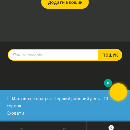
Додати в кошик
Products
ПОШУК
search
0
© RadioPulse 2026
Магазин не працює. Перший робочий день - 13
Developed by Sergey Krinitsa
серпня.
Tested by Oleksandra Makovoz
Сховати
0