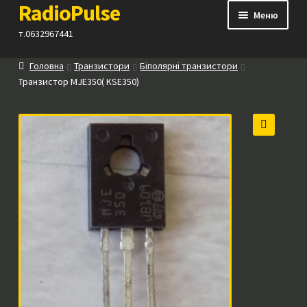
RadioPulse
Перейти
Перейти
Меню
до
до
т.0632967441
навігації
вмісту
Головна
Транзистори
Біполярні транзистори
Каталог
Транзистор MJE350( KSE350)
Як купити
🔍
Контакти
Прайс
Посилання