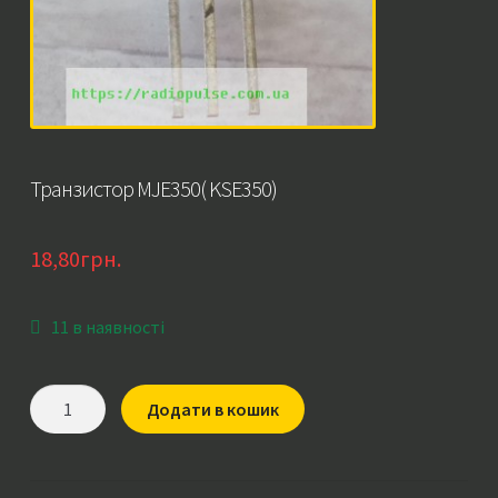
Транзистор MJE350( KSE350)
18,80
грн.
11 в наявності
Транзистор
Додати в кошик
MJE350(
KSE350)
кількість