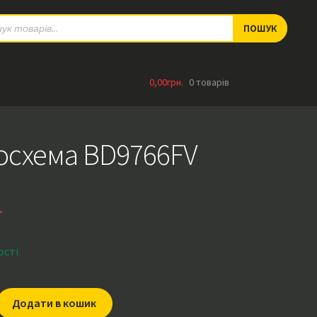
ts
ПОШУК
0,00
грн.
0 товарів
осхема BD9766FV
.
ості
Додати в кошик