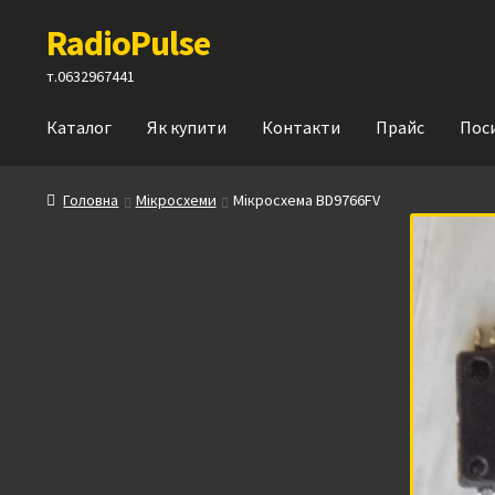
Перейти
Перейти
RadioPulse
до
до
навігації
вмісту
т.0632967441
Каталог
Як купити
Контакти
Прайс
Пос
Головна
Мікросхеми
Мікросхема BD9766FV