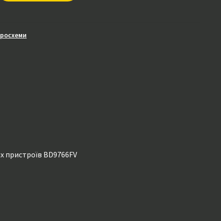
кросхеми
х пристроїв BD9766FV