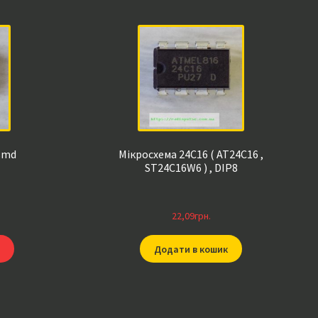
smd
Мікросхема 24C16 ( AT24C16 ,
ST24C16W6 ) , DIP8
22,09
грн.
Додати в кошик