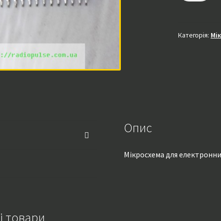
кількість
Категорія:
Мі
Опис
Мікросхема для електронни
і товари