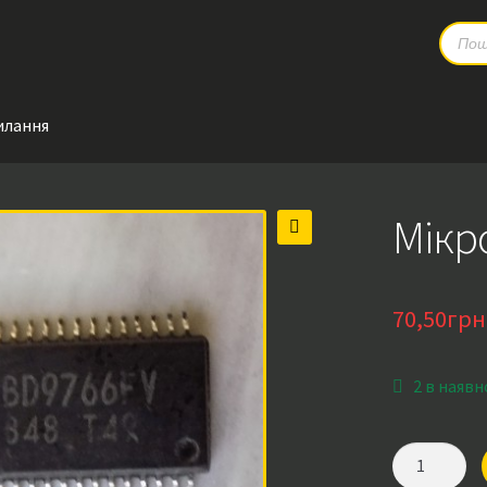
Produc
search
илання
Мікр
🔍
70,50
грн
2 в наявн
Мікросхема
BD9766FV