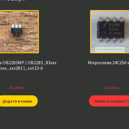
 OB2283MP ( OB2283 , 83xxx
Мікросхема 24C256 
3xxx , xxx283 ) , sot23-6
47,00
грн.
26,32
грн.
Додати в кошик
Немає в наявності