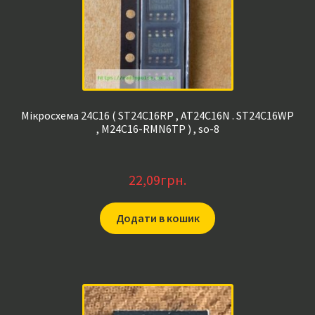
Мікросхема 24C16 ( ST24C16RP , AT24C16N . ST24C16WP
, M24C16-RMN6TP ) , so-8
22,09
грн.
Додати в кошик