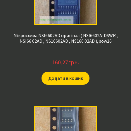
Мікросхема NSI6602AD оригінал ( NSI6602A-DSWR ,
NSI66 02AD , NS16602AD , NS166 02AD ), sow16
160,27
грн.
Додати в кошик