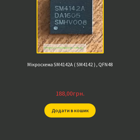
Мікросхема SM4142A ( SM4142 ) , QFN48
188,00
грн.
Додати в кошик