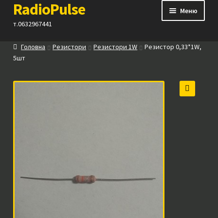
RadioPulse
Перейти
Перейти
Меню
до
до
т.0632967441
навігації
вмісту
Головна
Резистори
Резистори 1W
Резистор 0,33*1W,
Каталог
5шт
Як купити
🔍
Контакти
Прайс
Посилання