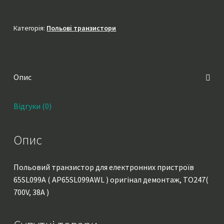
(
AP65SL099AWL
)
Категорія:
Польові транзистори
оригінал
демонтаж,
TO247(
Опис
700V,
38A
)
Відгуки (0)
кількість
Опис
Польовий транзистор для електронних пристроїв
65SL099A ( AP65SL099AWL ) оригінал демонтаж, TO247(
700V, 38A )