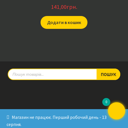
141,00
грн.
Додати в кошик
Products
ПОШУК
search
0
© RadioPulse 2026
Магазин не працює. Перший робочий день - 13
Developed by Sergey Krinitsa
серпня.
Tested by Oleksandra Makovoz