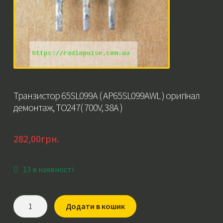
Транзистор 65SL099A ( AP65SL099AWL ) оригінал
демонтаж, TO247( 700V, 38A )
282,00
грн.
13 в наявності
Транзистор
Додати в кошик
65SL099A