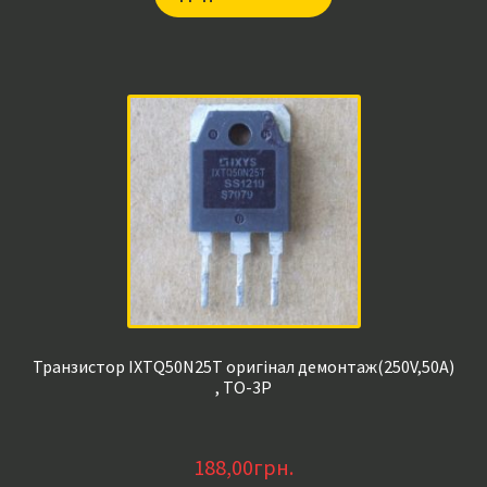
Транзистор IXTQ50N25T оригінал демонтаж(250V,50A)
, TO-3P
188,00
грн.