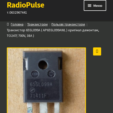
RadioPulse
Перейти
Перейти
Меню
до
до
т.0632967441
навігації
вмісту
Головна
Транзистори
Польові транзистори
Каталог
Транзистор 65SL099A ( AP65SL099AWL ) оригінал демонтаж,
TO247( 700V, 38A )
Як купити
Контакти
🔍
Прайс
Посилання