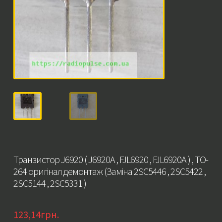
Транзистор J6920 ( J6920A , FJL6920 , FJL6920A ) , TO-
264 оригінал демонтаж (Заміна 2SC5446 , 2SC5422 ,
2SC5144 , 2SC5331 )
123,14
грн.