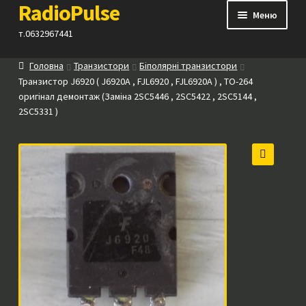
RadioPulse
Перейти
Перейти
Меню
до
до
т.0632967441
навігації
вмісту
Головна
Транзистори
Біполярні транзистори
Каталог
Транзистор J6920 ( J6920A , FJL6920 , FJL6920A ) , TO-264
оригінал демонтаж (Заміна 2SC5446 , 2SC5422 , 2SC5144 ,
Як купити
2SC5331 )
Контакти
🔍
Прайс
Посилання