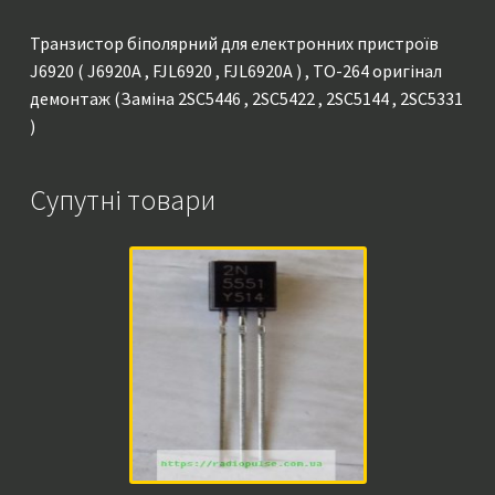
(Заміна
2SC5446
Транзистор біполярний для електронних пристроїв
,
J6920 ( J6920A , FJL6920 , FJL6920A ) , TO-264 оригінал
2SC5422
демонтаж (Заміна 2SC5446 , 2SC5422 , 2SC5144 , 2SC5331
,
)
2SC5144
,
Супутні товари
2SC5331
)
кількість