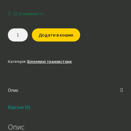
11 в наявності
Транзистор
Додати в кошик
J6920
(
J6920A
,
Категорія:
Біполярні транзистори
FJL6920
,
FJL6920A
Опис
)
,
TO-
Відгуки (0)
264
оригінал
Опис
демонтаж