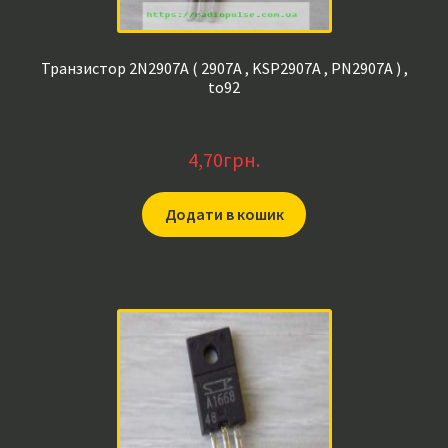
Транзистор 2N2907A ( 2907A , KSP2907A , PN2907A ) ,
to92
4,70
грн.
Додати в кошик