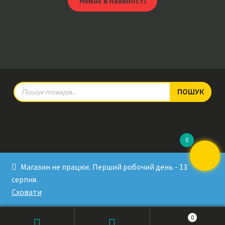
Немає в наявності
Products
ПОШУК
search
0
© RadioPulse 2026
Магазин не працює. Перший робочий день - 13
Developed by Sergey Krinitsa
серпня.
Tested by Oleksandra Makovoz
Сховати
0