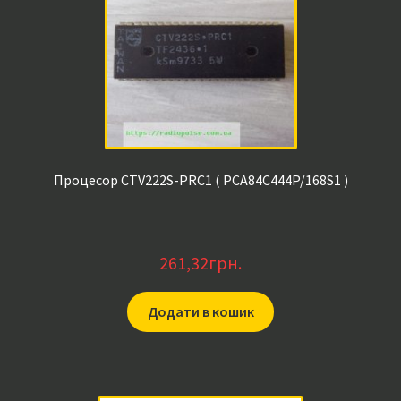
Процесор CTV222S-PRC1 ( PCA84C444P/168S1 )
261,32
грн.
Додати в кошик