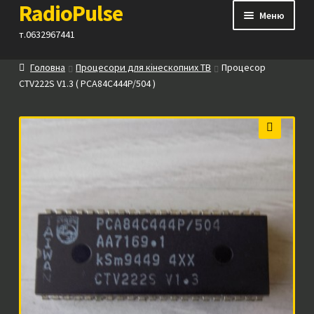
RadioPulse
Перейти
Перейти
Меню
до
до
т.0632967441
навігації
вмісту
Головна
Процесори для кінескопних ТВ
Процесор
Каталог
CTV222S V1.3 ( PCA84C444P/504 )
Як купити
🔍
Контакти
Прайс
Посилання