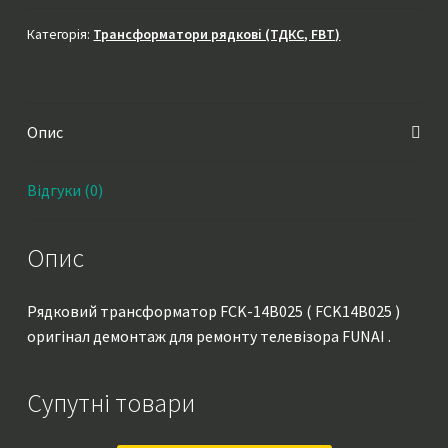
14B025
(
Категорія:
Трансформатори рядкові (ТДКС, FBT)
FCK14B025
)
оригінал
Опис
демонтаж
кількість
Відгуки (0)
Опис
Рядковий трансформатор FCK-14B025 ( FCK14B025 )
оригінал демонтаж для ремонту телевізора FUNAI .
Супутні товари