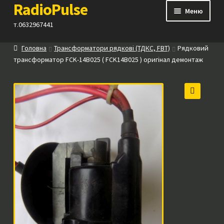
RadioPulse
Перейти
Перейти
Меню
до
до
т.0632967441
навігації
вмісту
Головна
Трансформатори рядкові (ТДКС, FBT)
Рядковий
Каталог
трансформатор FCK-14B025 ( FCK14B025 ) оригінал демонтаж
Як купити
🔍
Контакти
Прайс
Посилання