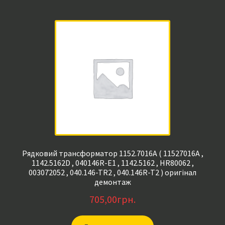
Z1003AH , BSC25-Z1003B , BSC24-01N4007J-1 , BSC25-
1194T058B , BSC25-N1156 , BSC25-0909 , BSC25-05N2388
, BSC25-09N21A )
Рядковий трансформатор 1152.7016A ( 11527016A ,
1142.5162D , 040146R-E1 , 1142.5162 , HR80062 ,
003072052 , 040.146-TR2 , 040.146R-T2 ) оригінал
демонтаж
705,00
грн.