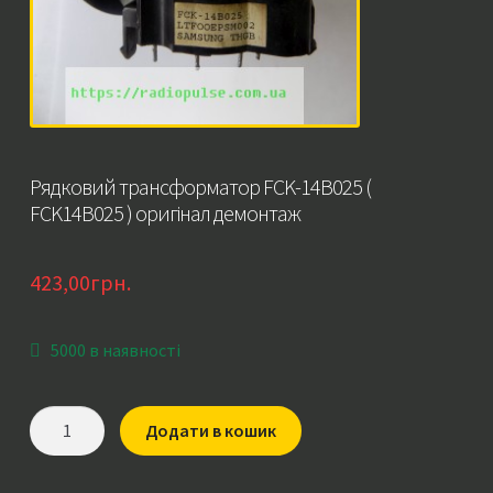
Рядковий трансформатор FCK-14B025 (
FCK14B025 ) оригінал демонтаж
423,00
грн.
5000 в наявності
Рядковий
Додати в кошик
трансформатор
FCK-