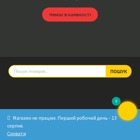
Немає в наявності
Products
ПОШУК
search
0
© RadioPulse 2026
Магазин не працює. Перший робочий день - 13
Developed by Sergey Krinitsa
серпня.
Tested by Oleksandra Makovoz
Сховати