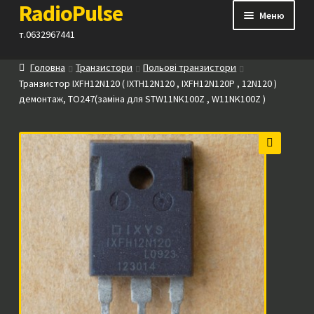
RadioPulse
Перейти
Перейти
Меню
до
до
т.0632967441
навігації
вмісту
Головна
Транзистори
Польові транзистори
Каталог
Транзистор IXFH12N120 ( IXTH12N120 , IXFH12N120P , 12N120 )
демонтаж, TO247(заміна для STW11NK100Z , W11NK100Z )
Як купити
Контакти
🔍
Прайс
Посилання