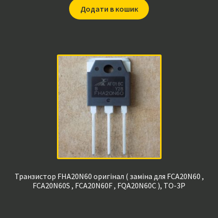
Додати в кошик
Транзистор FHA20N60 оригінал ( заміна для FCA20N60 ,
FCA20N60S , FCA20N60F , FQA20N60C ), TO-3P