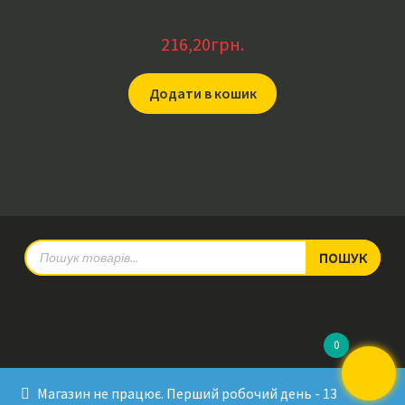
216,20
грн.
Додати в кошик
Products
ПОШУК
search
0
© RadioPulse 2026
Магазин не працює. Перший робочий день - 13
Developed by Sergey Krinitsa