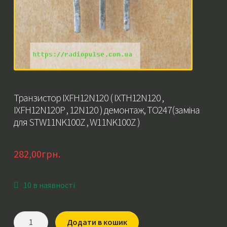
Транзистор IXFH12N120 ( IXTH12N120 ,
IXFH12N120P , 12N120 ) демонтаж, TO247(заміна
для STW11NK100Z , W11NK100Z )
282,00
грн.
10 в наявності
Транзистор
Додати в кошик