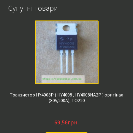
Супутні товари
Транзистор HY4008P ( HY4008 , HY4008NA2P ) оригінал
(80V,200A), TO220
69,56
грн.