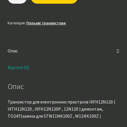
IXFH12N120
(
IXTH12N120
,
Категорія:
Польові транзистори
IXFH12N120P
,
12N120
Опис
)
демонтаж,
TO247(заміна
Відгуки (0)
для
STW11NK100Z
Опис
,
W11NK100Z
)
Транзистор для електронних пристроїв IXFH12N120 (
кількість
IXTH12N120 , IXFH12N120P , 12N120 ) демонтаж,
TO247(заміна для STW11NK100Z , W11NK100Z )