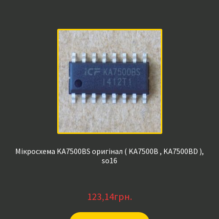
Мікросхема KA7500BS оригінал ( KA7500B , KA7500BD ),
so16
123,14
грн.