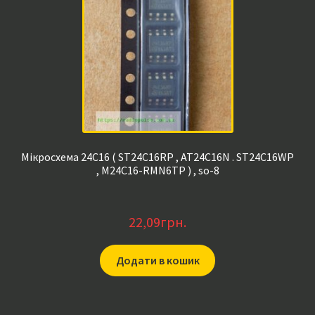
Мікросхема 24C16 ( ST24C16RP , AT24C16N . ST24C16WP
, M24C16-RMN6TP ) , so-8
22,09
грн.
Додати в кошик