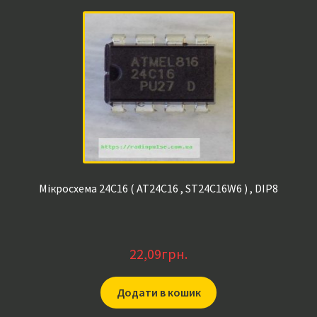
Мікросхема 24C16 ( AT24C16 , ST24C16W6 ) , DIP8
22,09
грн.
Додати в кошик