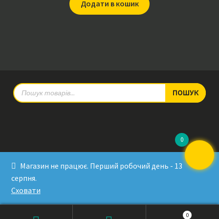
Додати в кошик
Products
ПОШУК
search
0
© RadioPulse 2026
Магазин не працює. Перший робочий день - 13
Developed by Sergey Krinitsa
серпня.
Tested by Oleksandra Makovoz
Сховати
0