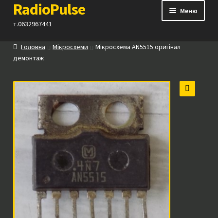
RadioPulse
Перейти
Перейти
Меню
до
до
т.0632967441
навігації
вмісту
Головна
Мікросхеми
Мікросхема AN5515 оригінал
Каталог
демонтаж
Як купити
🔍
Контакти
Прайс
Посилання