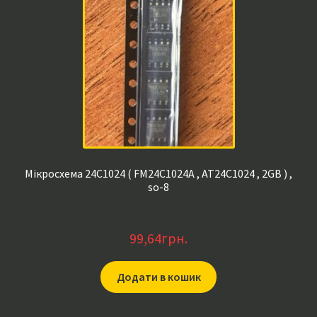
Мікросхема 24C1024 ( FM24C1024A , AT24C1024 , 2GB ) ,
so-8
99,64
грн.
Додати в кошик