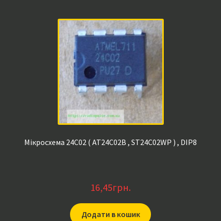
Мікросхема 24C02 ( AT24C02B , ST24C02WP ) , DIP8
16,45
грн.
Додати в кошик