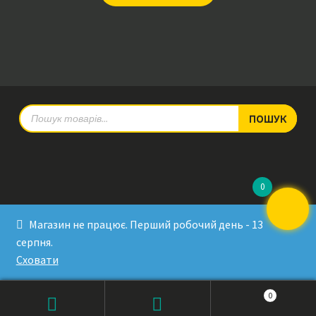
Products
ПОШУК
search
0
© RadioPulse 2026
Магазин не працює. Перший робочий день - 13
Developed by Sergey Krinitsa
серпня.
Tested by Oleksandra Makovoz
Сховати
0