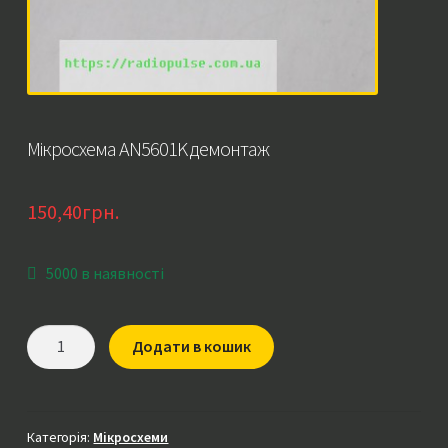
Мікросхема AN5601K демонтаж
150,40
грн.
5000 в наявності
Мікросхема
Додати в кошик
AN5601K
демонтаж
кількість
Категорія:
Мікросхеми