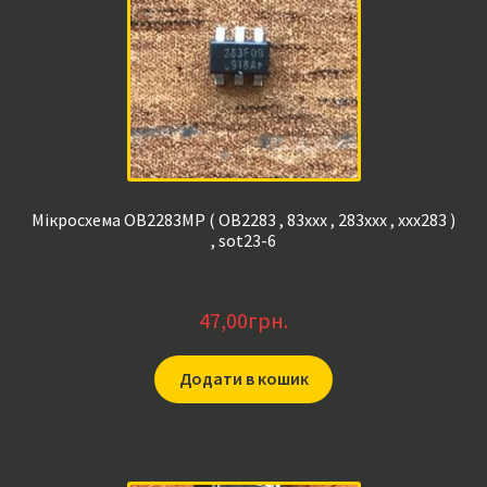
Мікросхема OB2283MP ( OB2283 , 83xxx , 283xxx , xxx283 )
, sot23-6
47,00
грн.
Додати в кошик