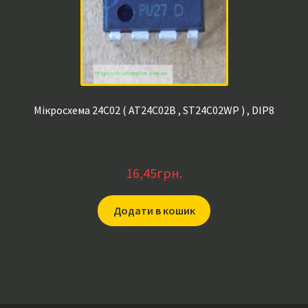
Мікросхема 24C02 ( AT24C02B , ST24C02WP ) , DIP8
16,45
грн.
Додати в кошик