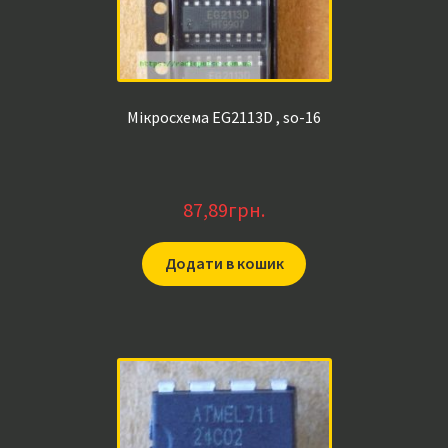
Мікросхема EG2113D , so-16
87,89
грн.
Додати в кошик