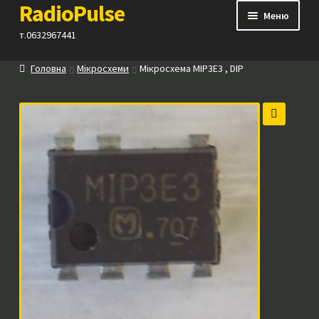
RadioPulse
Перейти
Перейти
Меню
до
до
т.0632967441
навігації
вмісту
Головна
Мікросхеми
Мікросхема MIP3E3 , DIP
Каталог
Як купити
🔍
Контакти
Прайс
Посилання