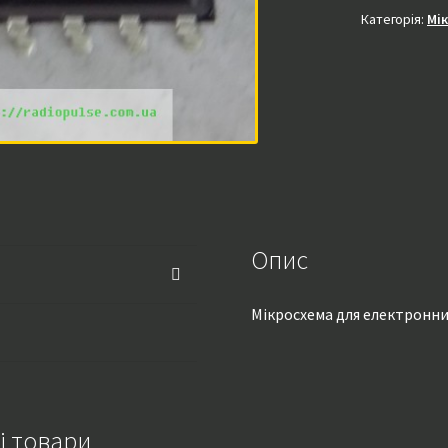
Категорія:
Мі
Опис
Мікросхема для електронних
і товари