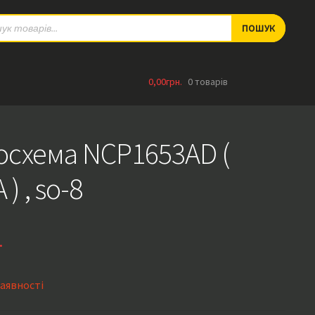
ts
ПОШУК
0,00
грн.
0 товарів
осхема NCP1653AD (
 ) , so-8
.
наявності