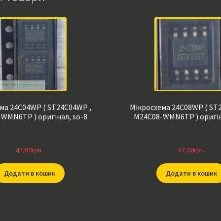
ма 24C04WP ( ST24C04WP ,
Мікросхема 24C08WP ( ST
WMN6TP ) оригінал, so-8
M24C08-WMN6TP ) оригін
47,00
грн.
47,00
грн.
Додати в кошик
Додати в кошик