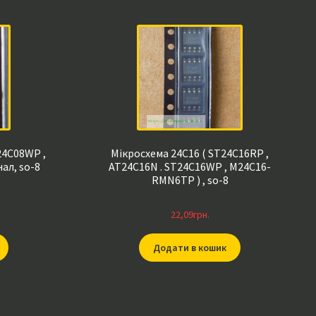
24C08WP ,
Мікросхема 24C16 ( ST24C16RP ,
ал, so-8
AT24C16N . ST24C16WP , M24C16-
RMN6TP ) , so-8
22,09
грн.
Додати в кошик