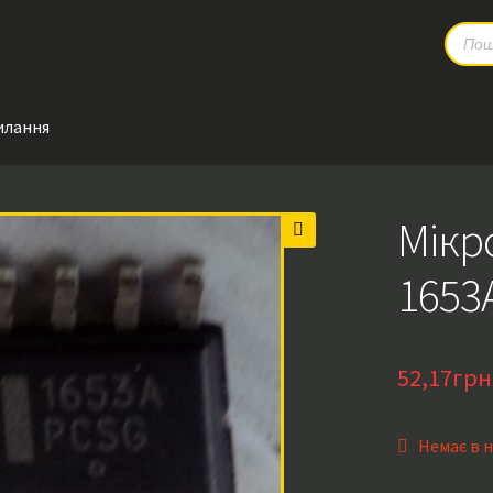
Produc
search
илання
Мікр
🔍
1653A
52,17
грн
Немає в 