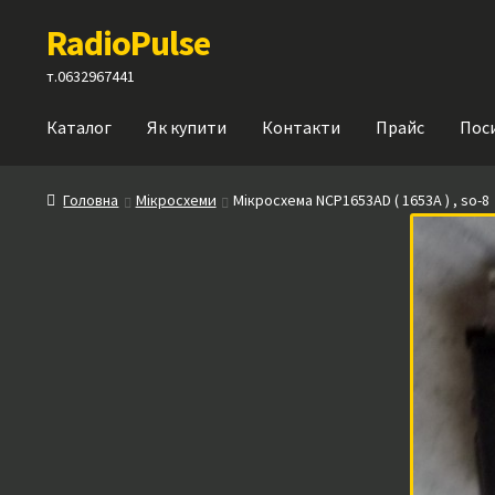
Перейти
Перейти
RadioPulse
до
до
навігації
вмісту
т.0632967441
Каталог
Як купити
Контакти
Прайс
Пос
Головна
Мікросхеми
Мікросхема NCP1653AD ( 1653A ) , so-8