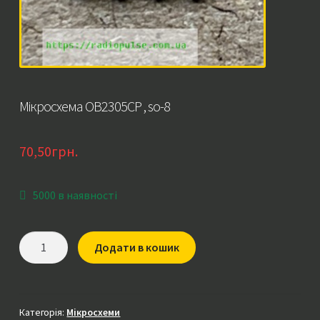
Мікросхема OB2305CP , so-8
70,50
грн.
5000 в наявності
Мікросхема
Додати в кошик
OB2305CP
,
so-
8
Категорія:
Мікросхеми