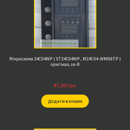
Мікросхема 24C04WP ( ST24C04WP , M24C04-WMN6TP )
оригінал, so-8
47,00
грн.
Додати в кошик