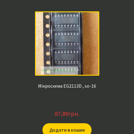
Мікросхема EG2113D , so-16
87,89
грн.
Додати в кошик