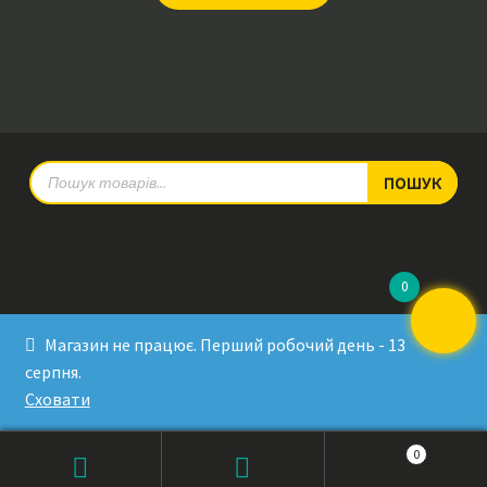
Products
ПОШУК
search
0
© RadioPulse 2026
Магазин не працює. Перший робочий день - 13
Developed by Sergey Krinitsa
серпня.
Tested by Oleksandra Makovoz
Сховати
0