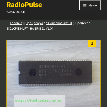
RadioPulse
Перейти
Перейти
Меню
до
до
т.0632967441
навігації
вмісту
Головна
Процесори для кінескопних ТВ
Процесор
Каталог
8821CPNG4JF7 ( HAIER8821-V1.0 )
Як купити
🔍
Контакти
Прайс
Посилання