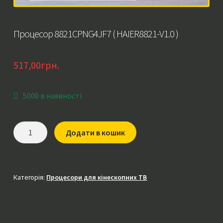
Процесор 8821CPNG4JF7 ( HAIER8821-V1.0 )
517,00
грн.
5000 в наявності
Процесор
Додати в кошик
8821CPNG4JF7
(
HAIER8821-
V1.0
Категорія:
Процесори для кінескопних ТВ
)
кількість