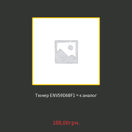
Тюнер ENV59D68F1 = є аналог
188,00
грн.