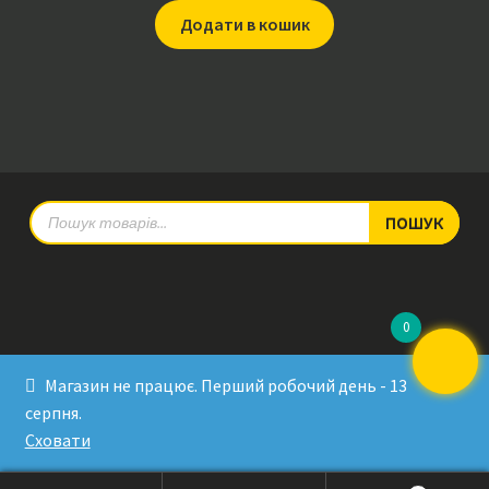
Додати в кошик
Products
ПОШУК
search
0
© RadioPulse 2026
Магазин не працює. Перший робочий день - 13
Developed by Sergey Krinitsa
серпня.
Tested by Oleksandra Makovoz
Сховати