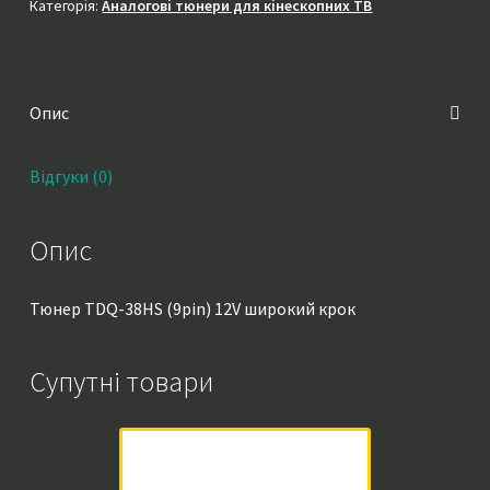
12V
Категорія:
Аналогові тюнери для кінескопних ТВ
широкий
крок
кількість
Опис
Відгуки (0)
Опис
Тюнер TDQ-38HS (9pin) 12V широкий крок
Супутні товари