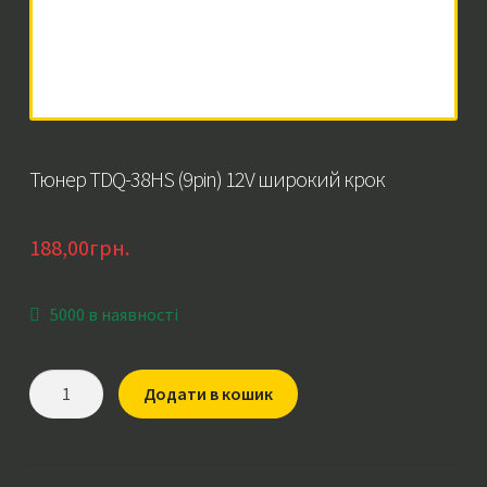
Тюнер TDQ-38HS (9pin) 12V широкий крок
188,00
грн.
5000 в наявності
Тюнер
Додати в кошик
TDQ-
38HS
(9pin)