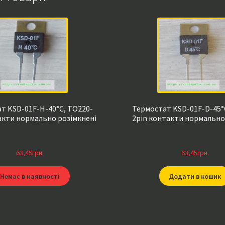
т KSD-01F-H-40°C, TO220-
Термостат KSD-01F-D-45°
акти нормально розімкнені
2pin контакти нормально
63,45
грн.
63,45
грн.
Немає в наявності
Додати в кошик