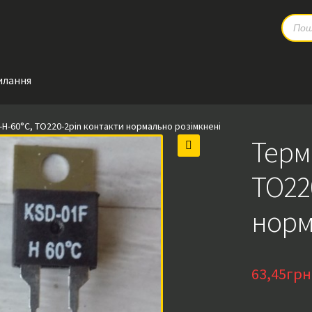
Produc
search
илання
H-60°C, TO220-2pin контакти нормально розімкнені
Терм
🔍
TO22
норм
63,45
грн