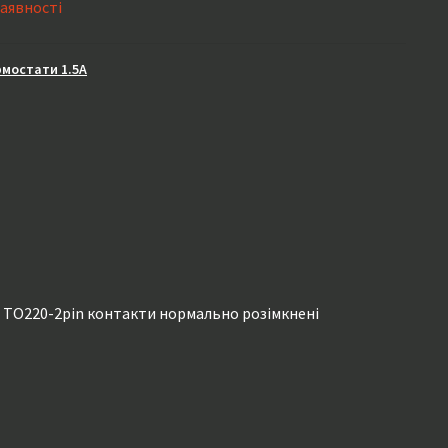
наявності
рмостати 1.5A
 TO220-2pin контакти нормально розімкнені