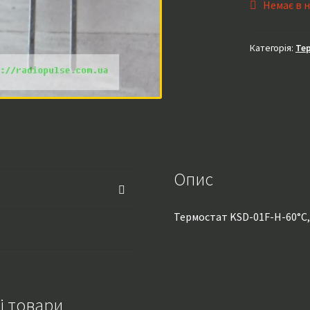
Немає в 
Категорія:
Те
Опис
Термостат KSD-01F-H-60°C,
і товари