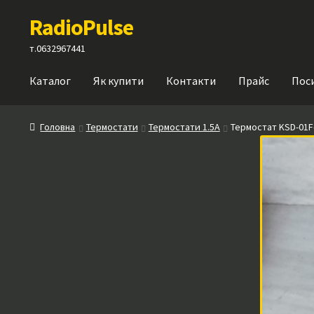
Перейти
Перейти
RadioPulse
до
до
навігації
вмісту
т.0632967441
Каталог
Як купити
Контакти
Прайс
Пос
Головна
Термостати
Термостати 1.5A
Термостат KSD-01F-