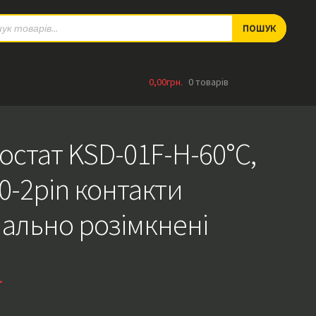
ts
ПОШУК
0,00
грн.
0 товарів
остат KSD-01F-H-60°C,
0-2pin контакти
ально розімкнені
.