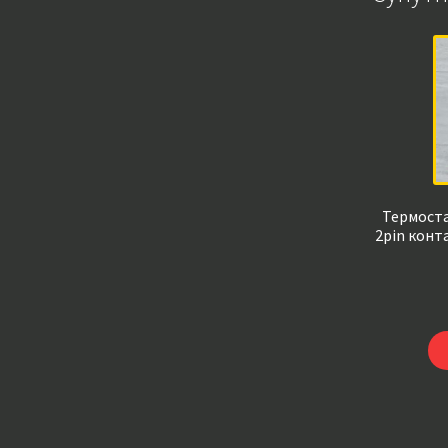
Термоста
2pin конт