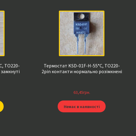
C, TO220-
Термостат KSD-01F-H-55°C, TO220-
 замкнуті
2pin контакти нормально розімкнені
63,45
грн.
Немає в наявності